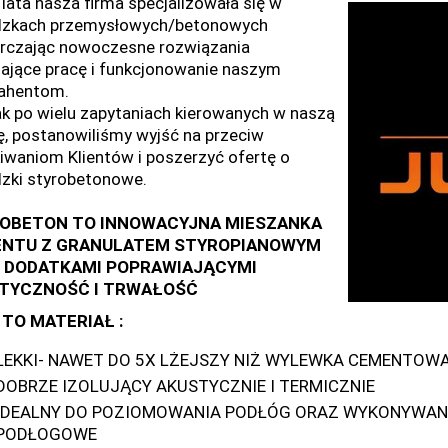
 lata nasza firma specjalizowała się w
zkach przemysłowych/betonowych
rczając nowoczesne rozwiązania
iające pracę i funkcjonowanie naszym
ahentom.
k po wielu zapytaniach kierowanych w naszą
ę, postanowiliśmy wyjść na przeciw
iwaniom Klientów i poszerzyć ofertę o
zki styrobetonowe.
OBETON TO INNOWACYJNA MIESZANKA
NTU Z GRANULATEM STYROPIANOWYM
 DODATKAMI POPRAWIAJĄCYMI
TYCZNOŚĆ I TRWAŁOŚĆ
 TO MATERIAŁ :
LEKKI- NAWET DO 5X LŻEJSZY NIŻ WYLEWKA CEMENTOW
DOBRZE IZOLUJĄCY AKUSTYCZNIE I TERMICZNIE
IDEALNY DO POZIOMOWANIA PODŁÓG ORAZ WYKONYWAN
PODŁOGOWE