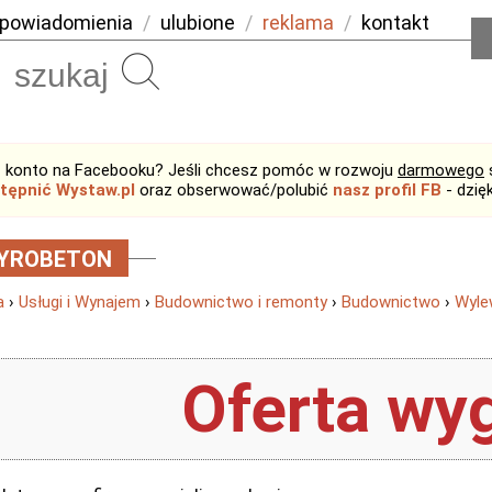
powiadomienia
/
ulubione
/
reklama
/
kontakt
Szukaj
 konto na Facebooku? Jeśli chcesz pomóc w rozwoju
darmowego
tępnić Wystaw.pl
oraz obserwować/polubić
nasz profil FB
- dzię
YROBETON
a
›
Usługi i Wynajem
›
Budownictwo i remonty
›
Budownictwo
›
Wyle
Oferta wyg