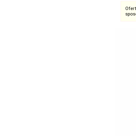
Ofer
spos
Bełchatów
Łask
Łódź
Kalisz
Ostrzeszów
Pabianice
Pajęczno
Poddębice