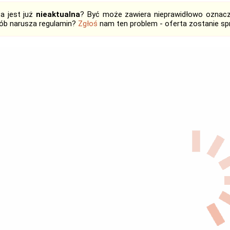
ta jest już
nieaktualna
? Być może zawiera nieprawidłowo oznaczo
ób narusza regulamin?
Zgłoś
nam ten problem - oferta zostanie 