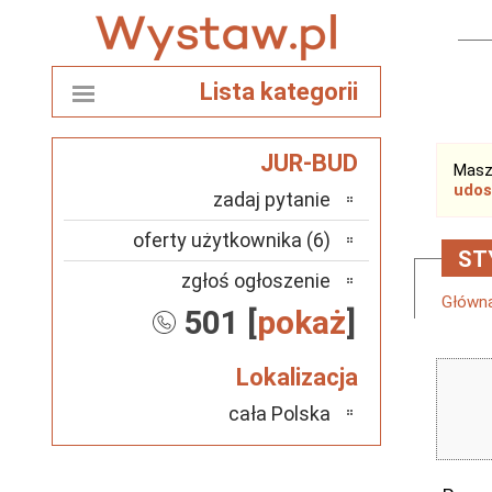
Lista kategorii
JUR-BUD
Masz
udos
zadaj pytanie
oferty użytkownika (6)
ST
zgłoś ogłoszenie
Główn
501 [
pokaż
]
Lokalizacja
cała Polska