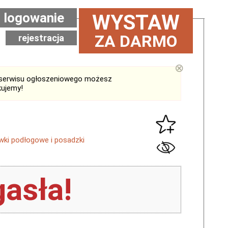
logowanie
WYSTAW
ZA DARMO
rejestracja
⊗
serwisu ogłoszeniowego możesz
kujemy!
wki podłogowe i posadzki
asła!