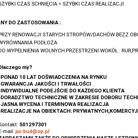
SZYBKI CZAS SCHNIĘCIA = SZYBKI CZAS REALIZACJI
LNY DO ZASTOSOWANIA :
PRZY RENOWACJI STARYCH STROPÓW/DACHÓW BEZZ OB
WYRÓWNANIA PODŁOŻA
DO WYPEŁNIENIA WOLNYCH PRZESTRZENI WOKÓŁ : RUR,P
Dlaczego my?
-PONAD 10 LAT DOŚWIADCZENIA NA RYNKU
-GWARANCJA JAKOŚCI I TRWAŁOŚCI
-INDYWIDUALNE PODEJŚCIE DO KAŻDEGO KLIENTA
-DORADZTWO TECHNICZNE W ZAKRESIE DOBORU TECH
-JASNA WYCENA I TERMINOWA REALIZACJA
-REALIZACJE NA OBIEKTACH: PRYWATNYCH,KOMERCY
Kontakt:
501297301
E-mail:
jur.bud@op.pl