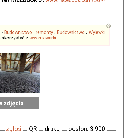
NA FACEBOOK'U :
www.facebook.com/JUR-
⊗
m
›
Budownictwo i remonty
›
Budownictwo
›
Wylewki
b skorzystać z
wyszukiwarki
.
e zdjęcia
zgłoś
QR
drukuj
odsłon: 3 900