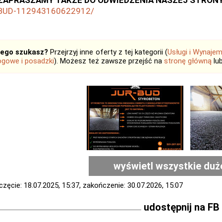
ZAPRASZAMY TAKŻE DO ODWIEDZENIA NASZEJ STRONY 
BUD-112943160622912/
tego szukasz?
Przejrzyj inne oferty z tej kategorii (
Usługi i Wynaje
ogowe i posadzki
). Możesz też zawsze przejść na
stronę główną
lu
wyświetl wszystkie duż
zęcie: 18.07.2025, 15:37, zakończenie: 30.07.2026, 15:07
udostępnij na FB