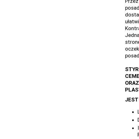
Przez
posad
dosta
ułatw
Kontr
Jedna
stron
oczek
posad
STYR
CEME
ORAZ
PLAS
JEST