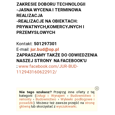
ZAKRESIE DOBORU TECHNOLOGII
-JASNA WYCENA I TERMINOWA
REALIZACJA
-REALIZACJE NA OBIEKTACH:
PRYWATNYCH,KOMERCYJNYCH I
PRZEMYSŁOWYCH
Kontakt:
501297301
E-mail:
jur.bud@op.pl
ZAPRASZAMY TAKŻE DO ODWIEDZENIA
NASZEJ STRONY NA FACEBOOK'U
:
www.facebook.com/JUR-BUD-
112943160622912/
⊗
Nie tego szukasz?
Przejrzyj inne oferty z tej
kategorii (
Usługi i Wynajem
›
Budownictwo i
remonty
›
Budownictwo
›
Wylewki podłogowe i
posadzki
). Możesz też zawsze przejść na
stronę
główną
lub skorzystać z
wyszukiwarki
.