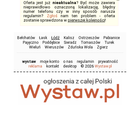
Oferta jest już
nieaktualna
? Być może zawiera
nieprawidłowo oznaczoną lokalizację, błędny
numer telefonu czy w inny sposób narusza
regulamin?
Zgłoś
nam ten problem - oferta
zostanie sprawdzona w
pierwszej kolejności
!
Bełchatów
Łask
Łódź
Kalisz
Ostrzeszów
Pabianice
Pajęczno
Poddębice
Sieradz
Tomaszów
Turek
Wieluń
Wieruszów
Zduńska Wola
Zgierz
wystaw
moje konto
o nas
regulamin
prywatność
© 2026
reklama
kontakt
desktop
Wystaw.pl