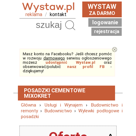
WYSTAW
ZA DARMO
reklama
/
kontakt
logowanie
Szukaj
rejestracja
⊗
Masz konto na Facebooku? Jeśli chcesz pomóc
w rozwoju
darmowego
serwisu ogłoszeniowego
możesz
udostępnić Wystaw.pl
oraz
obserwować/polubić
nasz profil FB
-
dziękujemy!
POSADZKI CEMENTOWE
MIXOKRET
Główna
›
Usługi i Wynajem
›
Budownictwo i
remonty
›
Budownictwo
›
Wylewki podłogowe i
posadzki