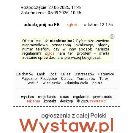
Rozpoczęcie: 27.06.2025, 11:48
Zakończenie: 05.09.2026, 10:45
udostępnij na FB
zgłoś
odsłon: 12 175
⊗
Oferta jest już
nieaktualna
? Być może zawiera
nieprawidłowo oznaczoną lokalizację, błędny
numer telefonu czy w inny sposób narusza
regulamin?
Zgłoś
nam ten problem - oferta
zostanie sprawdzona w
pierwszej kolejności
!
Bełchatów
Łask
Łódź
Kalisz
Ostrzeszów
Pabianice
Pajęczno
Poddębice
Sieradz
Tomaszów
Turek
Wieluń
Wieruszów
Zduńska Wola
Zgierz
wystaw
moje konto
o nas
regulamin
prywatność
© 2026
reklama
kontakt
desktop
Wystaw.pl