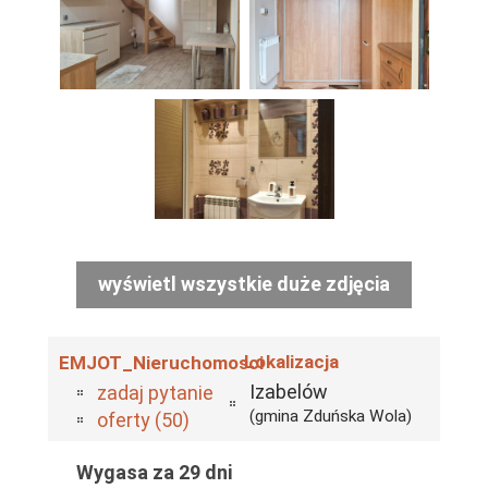
wyświetl wszystkie duże zdjęcia
Lokalizacja
EMJOT_Nieruchomosci
Izabelów
zadaj pytanie
(gmina Zduńska Wola)
oferty (50)
Wygasa za 29 dni