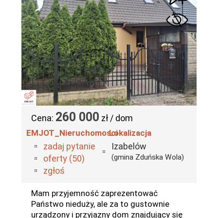
260 000
Cena:
zł / dom
EMJOT_Nieruchomosci
Lokalizacja
zadaj pytanie
Izabelów
(gmina Zduńska Wola)
oferty (50)
zgłoś
Mam przyjemność zaprezentować
Państwo nieduży, ale za to gustownie
urządzony i przyjazny dom znajdujący się