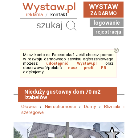
WYSTAW
ZA DARMO
reklama
/
kontakt
logowanie
Szukaj
rejestracja
⊗
Masz konto na Facebooku? Jeśli chcesz pomóc
w rozwoju
darmowego
serwisu ogłoszeniowego
możesz
udostępnić Wystaw.pl
oraz
obserwować/polubić
nasz profil FB
-
dziękujemy!
Nieduży gustowny dom 70 m2
Izabelów
Główna
›
Nieruchomości
›
Domy
›
Bliźniaki i
szeregowe