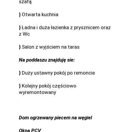
szafą
}
Otwarta kuchnia
}
Ładna i duża łazienka z prysznicem oraz
z Wc
}
Salon z wyjściem na taras
Na poddaszu znajduję sie:
}
Duży ustawny pokój po remoncie
}
Kolejny pokój częściowo
wyremontowany
Dom ogrzewany piecem na węgiel
Okna PCV