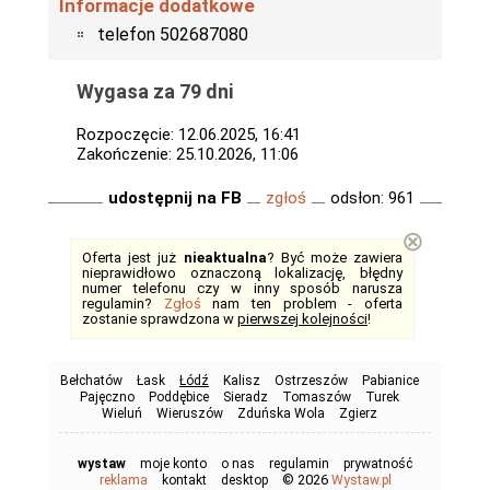
Informacje dodatkowe
telefon 502687080
Wygasa za 79 dni
Rozpoczęcie: 12.06.2025, 16:41
Zakończenie: 25.10.2026, 11:06
udostępnij na FB
zgłoś
odsłon: 961
⊗
Oferta jest już
nieaktualna
? Być może zawiera
nieprawidłowo oznaczoną lokalizację, błędny
numer telefonu czy w inny sposób narusza
regulamin?
Zgłoś
nam ten problem - oferta
zostanie sprawdzona w
pierwszej kolejności
!
Bełchatów
Łask
Łódź
Kalisz
Ostrzeszów
Pabianice
Pajęczno
Poddębice
Sieradz
Tomaszów
Turek
Wieluń
Wieruszów
Zduńska Wola
Zgierz
wystaw
moje konto
o nas
regulamin
prywatność
© 2026
reklama
kontakt
desktop
Wystaw.pl