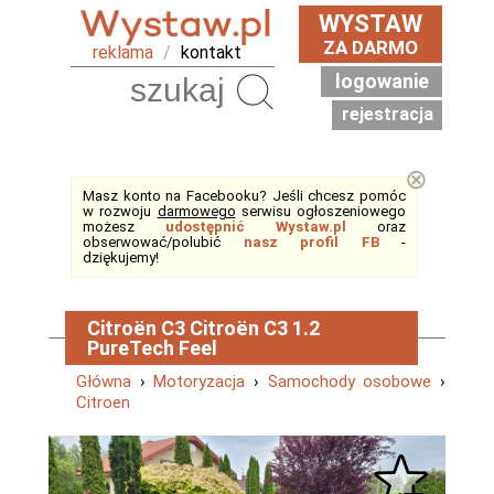
WYSTAW
ZA DARMO
reklama
/
kontakt
logowanie
Szukaj
rejestracja
⊗
Masz konto na Facebooku? Jeśli chcesz pomóc
w rozwoju
darmowego
serwisu ogłoszeniowego
możesz
udostępnić Wystaw.pl
oraz
obserwować/polubić
nasz profil FB
-
dziękujemy!
Citroën C3 Citroën C3 1.2
PureTech Feel
Główna
›
Motoryzacja
›
Samochody osobowe
›
Citroen