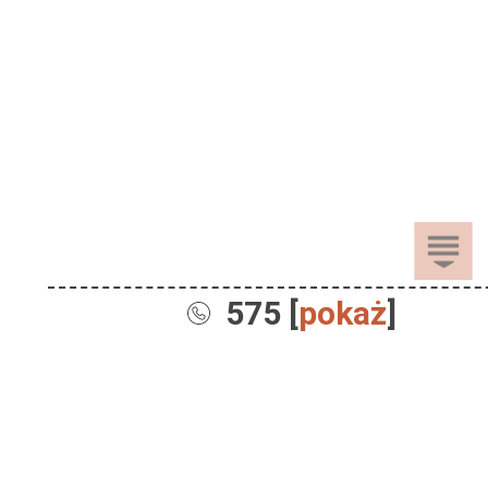
575 [
pokaż
]
Sprzedaż
Dla Dzieci