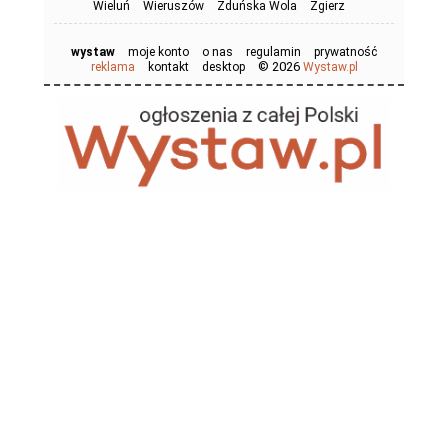
Wieluń
Wieruszów
Zduńska Wola
Zgierz
wystaw
moje konto
o nas
regulamin
prywatność
© 2026
reklama
kontakt
desktop
Wystaw.pl