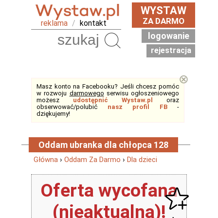
WYSTAW
ZA DARMO
reklama
/
kontakt
logowanie
Szukaj
rejestracja
⊗
Masz konto na Facebooku? Jeśli chcesz pomóc
w rozwoju
darmowego
serwisu ogłoszeniowego
możesz
udostępnić Wystaw.pl
oraz
obserwować/polubić
nasz profil FB
-
dziękujemy!
Oddam ubranka dla chłopca 128
Główna
›
Oddam Za Darmo
›
Dla dzieci
Oferta wycofana
(nieaktualna)!