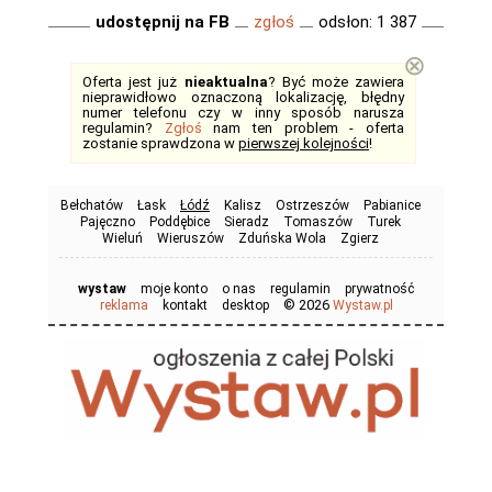
udostępnij na FB
zgłoś
odsłon: 1 387
⊗
Oferta jest już
nieaktualna
? Być może zawiera
nieprawidłowo oznaczoną lokalizację, błędny
numer telefonu czy w inny sposób narusza
regulamin?
Zgłoś
nam ten problem - oferta
zostanie sprawdzona w
pierwszej kolejności
!
Bełchatów
Łask
Łódź
Kalisz
Ostrzeszów
Pabianice
Pajęczno
Poddębice
Sieradz
Tomaszów
Turek
Wieluń
Wieruszów
Zduńska Wola
Zgierz
wystaw
moje konto
o nas
regulamin
prywatność
© 2026
reklama
kontakt
desktop
Wystaw.pl