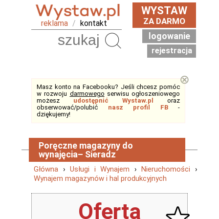
WYSTAW
ZA DARMO
reklama
/
kontakt
logowanie
Szukaj
rejestracja
⊗
Masz konto na Facebooku? Jeśli chcesz pomóc
w rozwoju
darmowego
serwisu ogłoszeniowego
możesz
udostępnić Wystaw.pl
oraz
obserwować/polubić
nasz profil FB
-
dziękujemy!
Poręczne magazyny do
wynajęcia– Sieradz
Główna
›
Usługi i Wynajem
›
Nieruchomości
›
Wynajem magazynów i hal produkcyjnych
Oferta