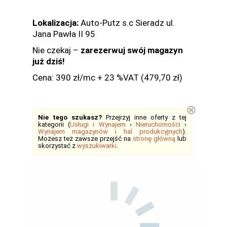
Lokalizacja:
Auto-Putz s.c Sieradz ul.
Jana Pawła II 95
Nie czekaj –
zarezerwuj swój magazyn
już dziś!
Cena: 390 zł/mc + 23 %VAT (479,70 zł)
⊗
Nie tego szukasz?
Przejrzyj inne oferty z tej
kategorii (
Usługi i Wynajem
›
Nieruchomości
›
Wynajem magazynów i hal produkcyjnych
).
Możesz też zawsze przejść na
stronę główną
lub
skorzystać z
wyszukiwarki
.