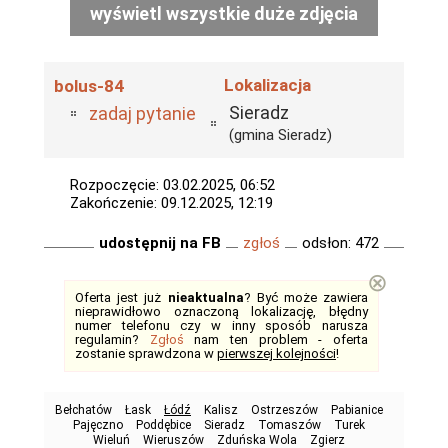
wyświetl wszystkie duże zdjęcia
Lokalizacja
bolus-84
Sieradz
zadaj pytanie
(gmina Sieradz)
Rozpoczęcie: 03.02.2025, 06:52
Zakończenie: 09.12.2025, 12:19
udostępnij na FB
zgłoś
odsłon: 472
⊗
Oferta jest już
nieaktualna
? Być może zawiera
nieprawidłowo oznaczoną lokalizację, błędny
numer telefonu czy w inny sposób narusza
regulamin?
Zgłoś
nam ten problem - oferta
zostanie sprawdzona w
pierwszej kolejności
!
Bełchatów
Łask
Łódź
Kalisz
Ostrzeszów
Pabianice
Pajęczno
Poddębice
Sieradz
Tomaszów
Turek
Wieluń
Wieruszów
Zduńska Wola
Zgierz