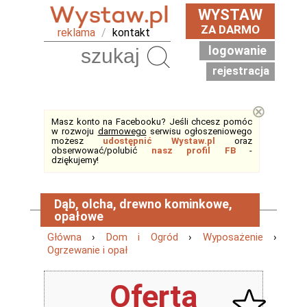
WYSTAW
ZA DARMO
reklama
/
kontakt
logowanie
Szukaj
rejestracja
⊗
Masz konto na Facebooku? Jeśli chcesz pomóc
w rozwoju
darmowego
serwisu ogłoszeniowego
możesz
udostępnić Wystaw.pl
oraz
obserwować/polubić
nasz profil FB
-
dziękujemy!
Dąb, olcha, drewno kominkowe,
opałowe
Główna
›
Dom i Ogród
›
Wyposażenie
›
Ogrzewanie i opał
Oferta