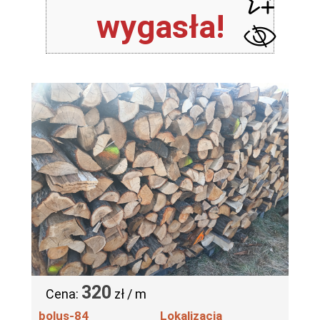
wygasła!
320
Cena:
zł / m
bolus-84
Lokalizacja