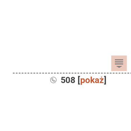
508 [
pokaż
]
Sprzedaż
Dla Dzieci
Dom i Ogród
Akcesoria ogrodowe