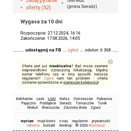
zadaj pytanie
(gmina Sieradz)
oferty (52)
Wygasa za 10 dni
Rozpoczęcie: 27.12.2024, 16:16
Zakończenie: 17.08.2026, 14:05
udostępnij na FB
zgłoś
odsłon: 6 368
⊗
Oferta jest już
nieaktualna
? Być może zawiera
nieprawidłowo oznaczoną lokalizację, błędny
numer telefonu czy w inny sposób narusza
regulamin?
Zgłoś
nam ten problem - oferta
zostanie sprawdzona w
pierwszej kolejności
!
Bełchatów
Łask
Łódź
Kalisz
Ostrzeszów
Pabianice
Pajęczno
Poddębice
Sieradz
Tomaszów
Turek
Wieluń
Wieruszów
Zduńska Wola
Zgierz
wystaw
moje konto
o nas
regulamin
prywatność
© 2026
reklama
kontakt
desktop
Wystaw.pl