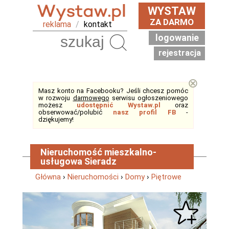
WYSTAW
ZA DARMO
reklama
/
kontakt
logowanie
Szukaj
rejestracja
⊗
Masz konto na Facebooku? Jeśli chcesz pomóc
w rozwoju
darmowego
serwisu ogłoszeniowego
możesz
udostępnić Wystaw.pl
oraz
obserwować/polubić
nasz profil FB
-
dziękujemy!
Nieruchomość mieszkalno-
usługowa Sieradz
Główna
›
Nieruchomości
›
Domy
›
Piętrowe