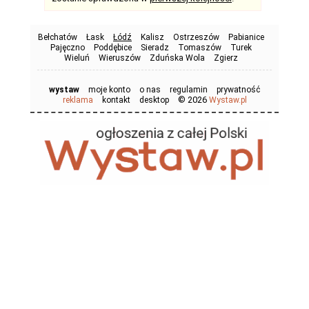
Bełchatów
Łask
Łódź
Kalisz
Ostrzeszów
Pabianice
Pajęczno
Poddębice
Sieradz
Tomaszów
Turek
Wieluń
Wieruszów
Zduńska Wola
Zgierz
wystaw
moje konto
o nas
regulamin
prywatność
© 2026
reklama
kontakt
desktop
Wystaw.pl