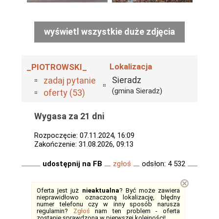
wyświetl wszystkie duże zdjęcia
Lokalizacja
_PIOTROWSKI_
Sieradz
zadaj pytanie
(gmina Sieradz)
oferty (53)
Wygasa za 21 dni
Rozpoczęcie: 07.11.2024, 16:09
Zakończenie: 31.08.2026, 09:13
udostępnij na FB
zgłoś
odsłon: 4 532
⊗
Oferta jest już
nieaktualna
? Być może zawiera
nieprawidłowo oznaczoną lokalizację, błędny
numer telefonu czy w inny sposób narusza
regulamin?
Zgłoś
nam ten problem - oferta
zostanie sprawdzona w
pierwszej kolejności
!