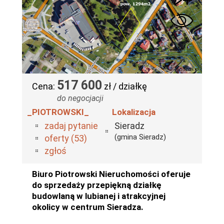
517 600
Cena:
zł / działkę
do negocjacji
_PIOTROWSKI_
Lokalizacja
zadaj pytanie
Sieradz
(gmina Sieradz)
oferty (53)
zgłoś
Biuro Piotrowski Nieruchomości oferuje
do sprzedaży przepiękną działkę
budowlaną w lubianej i atrakcyjnej
okolicy w centrum Sieradza.