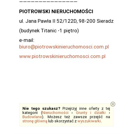
———————————————
PIOTROWSKI NIERUCHOMOŚCI
ul. Jana Pawła II 52/122D, 98-200 Sieradz
(budynek Titanic -1 piętro)
e-mail:
biuro@piotrowskinieruchomosci.com.pl
www.piotrowskinieruchomosci.com.pl
⊗
Nie tego szukasz?
Przejrzyj inne oferty z tej
kategorii (
Nieruchomości
›
Grunty i działki
›
Budowlane
). Możesz też zawsze przejść na
stronę główną
lub skorzystać z
wyszukiwarki
.