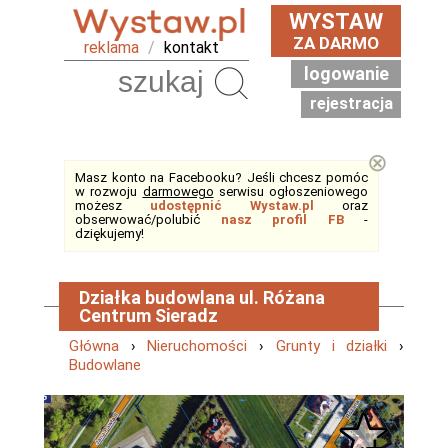
WYSTAW
ZA DARMO
reklama
/
kontakt
logowanie
Szukaj
rejestracja
⊗
Masz konto na Facebooku? Jeśli chcesz pomóc
w rozwoju
darmowego
serwisu ogłoszeniowego
możesz
udostępnić Wystaw.pl
oraz
obserwować/polubić
nasz profil FB
-
dziękujemy!
Działka budowlana ul. Różana
Centrum Sieradz
Główna
›
Nieruchomości
›
Grunty i działki
›
Budowlane