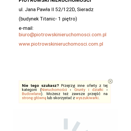
PIOTROWSKI NIERUCHOMOŚCI
ul. Jana Pawła II 52/122D, Sieradz
(budynek Titanic- 1 piętro)
e-mail:
biuro@piotrowskinieruchomosci.com.pl
www.piotrowskinieruchomosci.com.pl
⊗
Nie tego szukasz?
Przejrzyj inne oferty z tej
kategorii (
Nieruchomości
›
Grunty i działki
›
Budowlane
). Możesz też zawsze przejść na
stronę główną
lub skorzystać z
wyszukiwarki
.