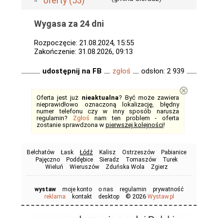
oferty (53)
Wygasa za 24 dni
Rozpoczęcie: 21.08.2024, 15:55
Zakończenie: 31.08.2026, 09:13
udostępnij na FB
zgłoś
odsłon: 2 939
⊗
Oferta jest już
nieaktualna
? Być może zawiera
nieprawidłowo oznaczoną lokalizację, błędny
numer telefonu czy w inny sposób narusza
regulamin?
Zgłoś
nam ten problem - oferta
zostanie sprawdzona w
pierwszej kolejności
!
Bełchatów
Łask
Łódź
Kalisz
Ostrzeszów
Pabianice
Pajęczno
Poddębice
Sieradz
Tomaszów
Turek
Wieluń
Wieruszów
Zduńska Wola
Zgierz
wystaw
moje konto
o nas
regulamin
prywatność
© 2026
reklama
kontakt
desktop
Wystaw.pl