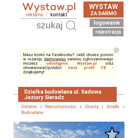
WYSTAW
ZA DARMO
reklama
/
kontakt
logowanie
Szukaj
rejestracja
⊗
Masz konto na Facebooku? Jeśli chcesz pomóc
w rozwoju
darmowego
serwisu ogłoszeniowego
możesz
udostępnić Wystaw.pl
oraz
obserwować/polubić
nasz profil FB
-
dziękujemy!
Działka budowlana ul. Sadowa
Jeziory Sieradz
Główna
›
Nieruchomości
›
Grunty i działki
›
Budowlane