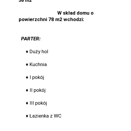
W skład domu o
powierzchni 78 m2 wchodzi:
PARTER:
♦ Duży hol
♦ Kuchnia
♦ I pokój
♦ II pokój
♦ III pokój
♦ Łazienka z WC