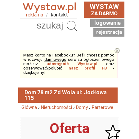
WYSTAW
ZA DARMO
reklama
/
kontakt
logowanie
Szukaj
rejestracja
⊗
Masz konto na Facebooku? Jeśli chcesz pomóc
w rozwoju
darmowego
serwisu ogłoszeniowego
możesz
udostępnić Wystaw.pl
oraz
obserwować/polubić
nasz profil FB
-
dziękujemy!
Dom 78 m2 Zd Wola ul: Jodłowa
115
Główna
›
Nieruchomości
›
Domy
›
Parterowe
Oferta