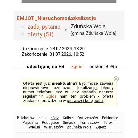
Lokalizacja
EMJOT_Nieruchomosci
Zduńska Wola
zadaj pytanie
(gmina Zduńska Wola)
oferty (51)
Rozpoczęcie: 24.07.2024, 13:20
Zakończenie: 31.07.2026, 10:52
udostępnij na FB
zgłoś
odsłon: 9 995
⊗
Oferta jest już
nieaktualna
? Być może zawiera
nieprawidłowo oznaczoną lokalizację, błędny
numer telefonu czy w inny sposób narusza
regulamin?
Zgłoś
nam ten problem - oferta
zostanie sprawdzona w
pierwszej kolejności
!
Bełchatów
Łask
Łódź
Kalisz
Ostrzeszów
Pabianice
Pajęczno
Poddębice
Sieradz
Tomaszów
Turek
Wieluń
Wieruszów
Zduńska Wola
Zgierz