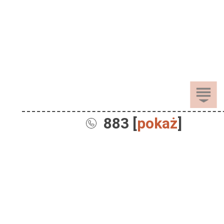
883 [
pokaż
]
Sprzedaż
Dla Dzieci
Dom i Ogród
Akcesoria ogrodowe