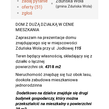
zadaj pytanie
Zduńska Wola
(gmina Zduńska Wola)
oferty (51)
zgłoś
DOM Z DUŻĄ DZIAŁKĄ W CENIE
MIESZKANIA
Zapraszam na prezentacje domu
znajdującego się w miejscowości
Zduńska Wola przy ul: Jodłowej
115
Teren będący własnością, składający się z
działki o łącznej
powierzchni ok.
43
1
8
m2
Nieruchomość znajduję się tuz obok lasu,
dookoła zabudowa mieszkaniowa
jednorodzinna
Dodatkowo na działce znajduje się drugi
budynek gospodarczy, który można
przekształcić na mieszkalny o powierzchni
38 m2