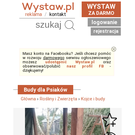
WYSTAW
ZA DARMO
reklama
/
kontakt
logowanie
Szukaj
rejestracja
⊗
Masz konto na Facebooku? Jeśli chcesz pomóc
w rozwoju
darmowego
serwisu ogłoszeniowego
możesz
udostępnić Wystaw.pl
oraz
obserwować/polubić
nasz profil FB
-
dziękujemy!
Budy dla Psiaków
Główna
›
Rośliny i Zwierzęta
›
Kojce i budy