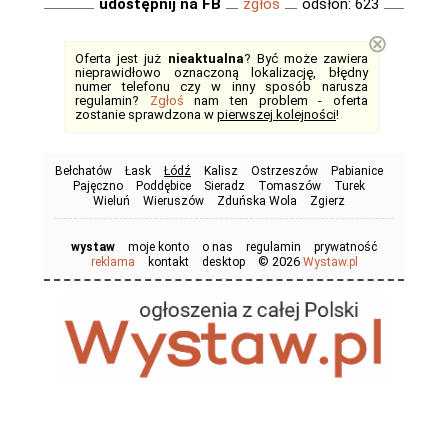
udostępnij na FB
zgłoś
odsłon: 623
⊗
Oferta jest już
nieaktualna
? Być może zawiera
nieprawidłowo oznaczoną lokalizację, błędny
numer telefonu czy w inny sposób narusza
regulamin?
Zgłoś
nam ten problem - oferta
zostanie sprawdzona w
pierwszej kolejności
!
Bełchatów
Łask
Łódź
Kalisz
Ostrzeszów
Pabianice
Pajęczno
Poddębice
Sieradz
Tomaszów
Turek
Wieluń
Wieruszów
Zduńska Wola
Zgierz
wystaw
moje konto
o nas
regulamin
prywatność
© 2026
reklama
kontakt
desktop
Wystaw.pl