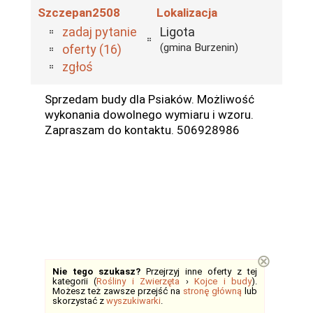
Szczepan2508
Lokalizacja
zadaj pytanie
Ligota
(gmina Burzenin)
oferty (16)
zgłoś
Sprzedam budy dla Psiaków. Możliwość
wykonania dowolnego wymiaru i wzoru.
Zapraszam do kontaktu. 506928986
⊗
Nie tego szukasz?
Przejrzyj inne oferty z tej
kategorii (
Rośliny i Zwierzęta
›
Kojce i budy
).
Możesz też zawsze przejść na
stronę główną
lub
skorzystać z
wyszukiwarki
.