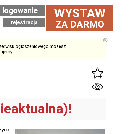
logowanie
WYSTAW
ZA DARMO
rejestracja
⊗
serwisu ogłoszeniowego możesz
kujemy!
ieaktualna)!
zych