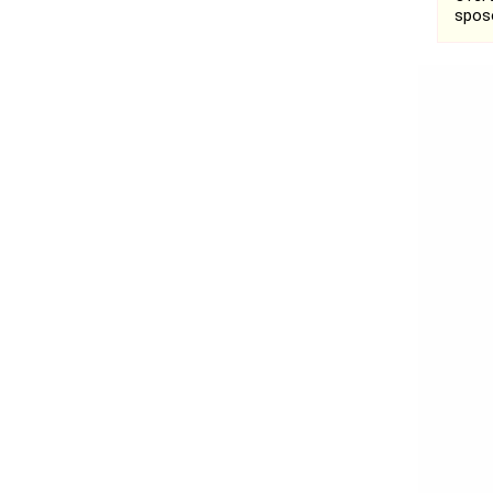
spos
Bełchatów
Łask
Łódź
Kalisz
Ostrzeszów
Pabianice
Pajęczno
Poddębice
Sieradz