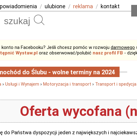
powiadomienia
/
ulubione
/
reklama
/
kontakt
Szukaj
 konto na Facebooku? Jeśli chcesz pomóc w rozwoju
darmowego
tępnić Wystaw.pl
oraz obserwować/polubić
nasz profil FB
- dzię
ochód do Ślubu - wolne terminy na 2024
a
›
Usługi i Wynajem
›
Motoryzacja i transport
›
Transport i spedycja
Oferta wycofana (n
ę do Państwa dyspozycji jeden z największych i najciekaws