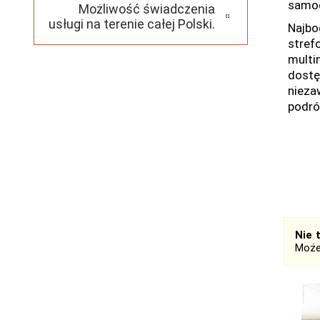
samo
Możliwość świadczenia
usługi na terenie całej Polski.
Najbo
stref
multi
dostę
nieza
podró
Nie 
Może