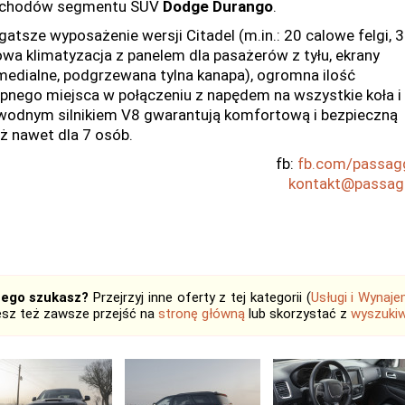
chodów segmentu SUV
Dodge Durango
.
gatsze wyposażenie wersji Citadel (m.in.: 20 calowe felgi, 3
owa klimatyzacja z panelem dla pasażerów z tyłu, ekrany
medialne, podgrzewana tylna kanapa), ogromna ilość
pnego miejsca w połączeniu z napędem na wszystkie koła i
wodnym silnikiem V8 gwarantują komfortową i bezpieczną
ż nawet dla 7 osób.
fb:
fb.com/passag
kontakt@passagg
tego szukasz?
Przejrzyj inne oferty z tej kategorii (
Usługi i Wynaj
sz też zawsze przejść na
stronę główną
lub skorzystać z
wyszukiw