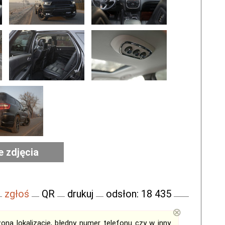
e zdjęcia
zgłoś
QR
drukuj
odsłon: 18 435
⊗
ną lokalizację, błędny numer telefonu czy w inny