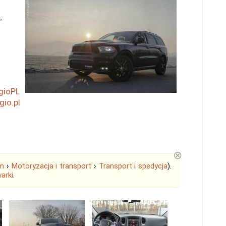
-
gioPL
io.pl
⊗
em
›
Motoryzacja i transport
›
Transport i spedycja
).
arki
.