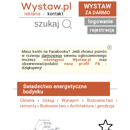
WYSTAW
ZA DARMO
reklama
/
kontakt
logowanie
Szukaj
rejestracja
⊗
Masz konto na Facebooku? Jeśli chcesz pomóc
w rozwoju
darmowego
serwisu ogłoszeniowego
możesz
udostępnić Wystaw.pl
oraz
obserwować/polubić
nasz profil FB
-
dziękujemy!
Świadectwo energetyczne
budynku
Główna
›
Usługi i Wynajem
›
Budownictwo i
remonty
›
Budownictwo
›
Architektura i geodezja