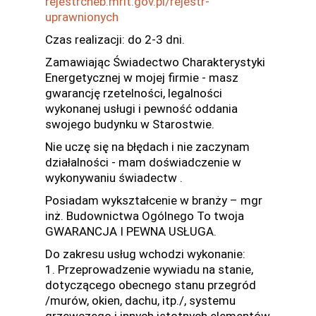
rejestrcheb.mrit.gov.pl/rejestr-
uprawnionych
Czas realizacji: do 2-3 dni.
Zamawiając Świadectwo Charakterystyki
Energetycznej w mojej firmie - masz
gwarancję rzetelności, legalności
wykonanej usługi i pewność oddania
swojego budynku w Starostwie.
Nie uczę się na błędach i nie zaczynam
działalności - mam doświadczenie w
wykonywaniu świadectw .
Posiadam wykształcenie w branży – mgr
inż. Budownictwa Ogólnego To twoja
GWARANCJA I PEWNA USŁUGA.
Do zakresu usług wchodzi wykonanie:
1. Przeprowadzenie wywiadu na stanie,
dotyczącego obecnego stanu przegród
/murów, okien, dachu, itp./, systemu
grzewczego i innych istotnych elementów