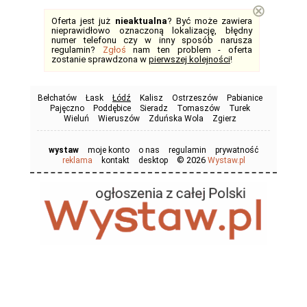
⊗
Oferta jest już
nieaktualna
? Być może zawiera
nieprawidłowo oznaczoną lokalizację, błędny
numer telefonu czy w inny sposób narusza
regulamin?
Zgłoś
nam ten problem - oferta
zostanie sprawdzona w
pierwszej kolejności
!
Bełchatów
Łask
Łódź
Kalisz
Ostrzeszów
Pabianice
Pajęczno
Poddębice
Sieradz
Tomaszów
Turek
Wieluń
Wieruszów
Zduńska Wola
Zgierz
wystaw
moje konto
o nas
regulamin
prywatność
© 2026
reklama
kontakt
desktop
Wystaw.pl