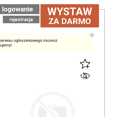
logowanie
WYSTAW
ZA DARMO
rejestracja
⊗
serwisu ogłoszeniowego możesz
kujemy!