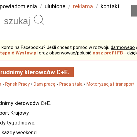
powiadomienia
/
ulubione
/
reklama
/
kontakt
Szukaj
 konto na Facebooku? Jeśli chcesz pomóc w rozwoju
darmowego
tępnić Wystaw.pl
oraz obserwować/polubić
nasz profil FB
- dzię
rudnimy kierowców C+E.
a
›
Rynek Pracy
›
Dam pracę
›
Praca stała
›
Motoryzacja i transport
dnimy kierowców C+E.
port Krajowy.
dy tygodniowe.
 każdy weekend.