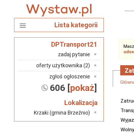
Lista kategorii
DPTransport21
Masz
udos
zadaj pytanie
oferty użytkownika (2)
Zat
zgłoś ogłoszenie
Główn
606 [
pokaż
]
Zatru
Lokalizacja
Trans
Krzaki (gmina Brzeźnio)
Wyjaz
Wolny