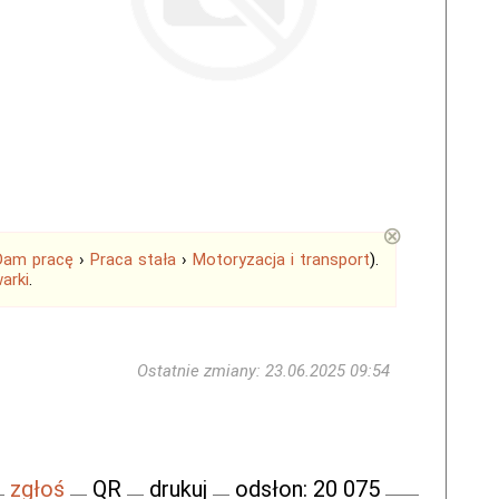
⊗
Dam pracę
›
Praca stała
›
Motoryzacja i transport
).
arki
.
Ostatnie zmiany: 23.06.2025 09:54
zgłoś
QR
drukuj
odsłon: 20 075