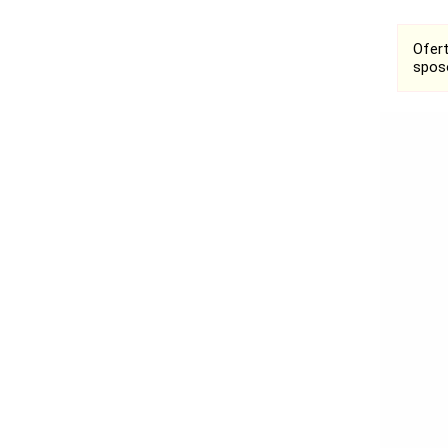
Ofer
spos
Bełchatów
Łask
Łódź
Kalisz
Ostrzeszów
Pabianice
Pajęczno