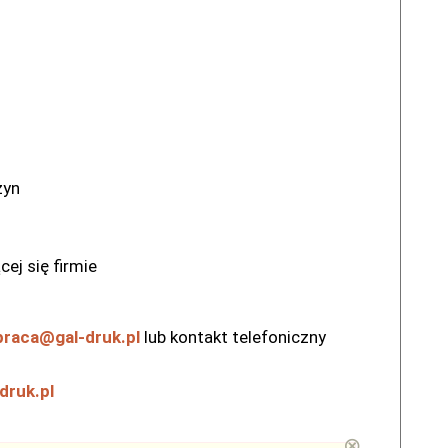
zyn
ej się firmie
praca@gal-druk.pl
lub kontakt telefoniczny
druk.pl
⊗