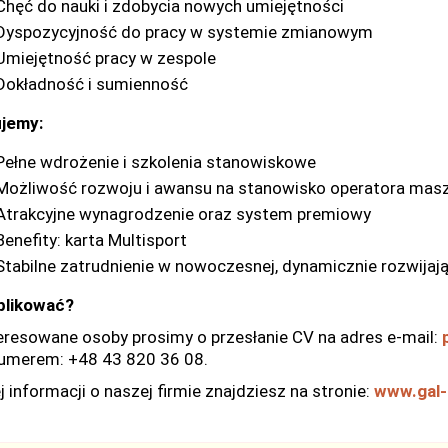
Chęć do nauki i zdobycia nowych umiejętności
Dyspozycyjność do pracy w systemie zmianowym
Umiejętność pracy w zespole
Dokładność i sumienność
jemy:
Pełne wdrożenie i szkolenia stanowiskowe
Możliwość rozwoju i awansu na stanowisko operatora mas
Atrakcyjne wynagrodzenie oraz system premiowy
Benefity: karta Multisport
Stabilne zatrudnienie w nowoczesnej, dynamicznie rozwijając
plikować?
eresowane osoby prosimy o przesłanie CV na adres e-mail:
umerem: +48 43 820 36 08.
 informacji o naszej firmie znajdziesz na stronie:
www.gal-