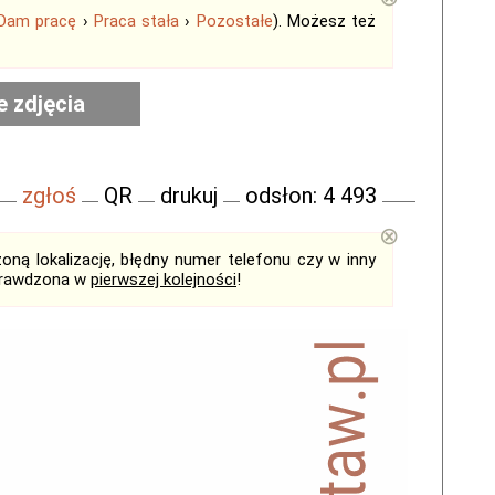
Dam pracę
›
Praca stała
›
Pozostałe
). Możesz też
e zdjęcia
zgłoś
QR
drukuj
odsłon: 4 493
⊗
ną lokalizację, błędny numer telefonu czy w inny
sprawdzona w
pierwszej kolejności
!