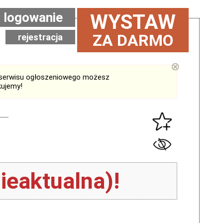
logowanie
WYSTAW
ZA DARMO
rejestracja
⊗
serwisu ogłoszeniowego możesz
kujemy!
ieaktualna)!