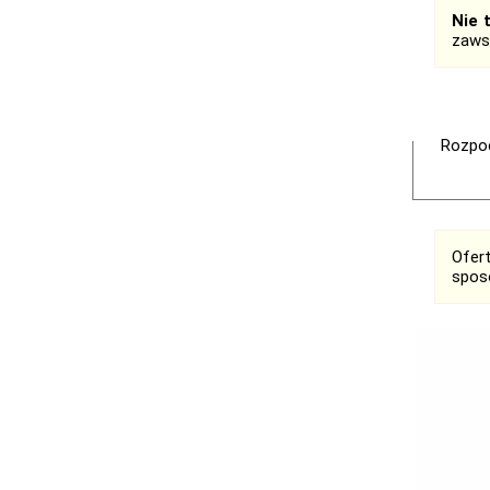
Nie 
zaws
Rozpoc
Ofer
spos