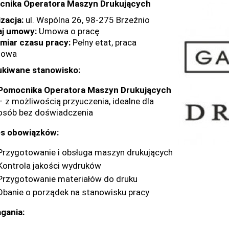
nika Operatora Maszyn Drukujących
izacja:
ul. Wspólna 26, 98-275 Brzeźnio
j umowy:
Umowa o pracę
iar czasu pracy:
Pełny etat, praca
nowa
kiwane stanowisko:
Pomocnika Operatora Maszyn Drukujących
– z możliwością przyuczenia, idealne dla
osób bez doświadczenia
s obowiązków:
Przygotowanie i obsługa maszyn drukujących
Kontrola jakości wydruków
Przygotowanie materiałów do druku
Dbanie o porządek na stanowisku pracy
gania: