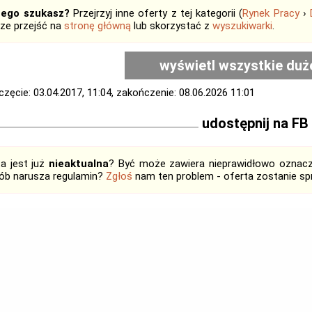
tego szukasz?
Przejrzyj inne oferty z tej kategorii (
Rynek Pracy
›
ze przejść na
stronę główną
lub skorzystać z
wyszukiwarki
.
wyświetl wszystkie duż
zęcie: 03.04.2017, 11:04, zakończenie: 08.06.2026 11:01
udostępnij na FB
ta jest już
nieaktualna
? Być może zawiera nieprawidłowo oznaczo
ób narusza regulamin?
Zgłoś
nam ten problem - oferta zostanie 