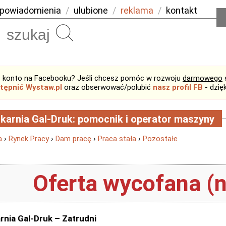
powiadomienia
/
ulubione
/
reklama
/
kontakt
Szukaj
 konto na Facebooku? Jeśli chcesz pomóc w rozwoju
darmowego
tępnić Wystaw.pl
oraz obserwować/polubić
nasz profil FB
- dzię
karnia Gal-Druk: pomocnik i operator maszyny
a
›
Rynek Pracy
›
Dam pracę
›
Praca stała
›
Pozostałe
Oferta wycofana (n
rnia Gal-Druk – Zatrudni