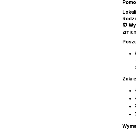
Pomoc
Lokal
Rodza
⏰
Wym
zmia
Poszu
Zakre
Wyma