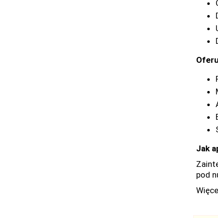
Oferu
Jak a
Zaint
pod n
Więcej