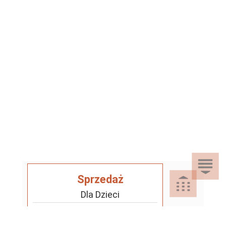
Sprzedaż
Dla Dzieci
Dom i Ogród
Akcesoria ogrodowe
Motoryzacja
Artykuły spożywcze