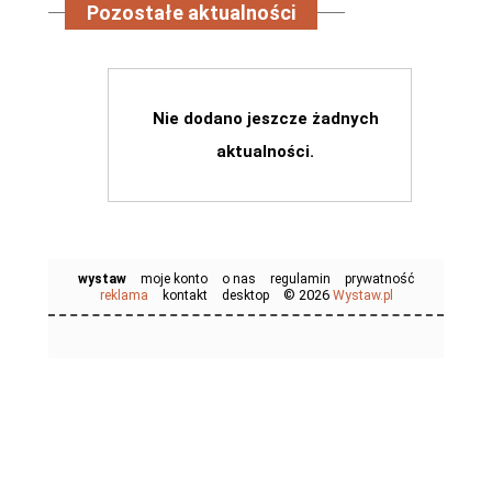
Pozostałe aktualności
Nie dodano jeszcze żadnych
aktualności.
wystaw
moje konto
o nas
regulamin
prywatność
© 2026
reklama
kontakt
desktop
Wystaw.pl