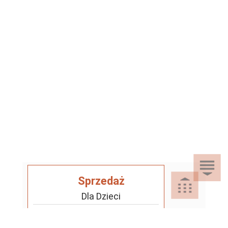
Sprzedaż
Dla Dzieci
Dom i Ogród
Akcesoria ogrodowe
Motoryzacja
Artykuły spożywcze