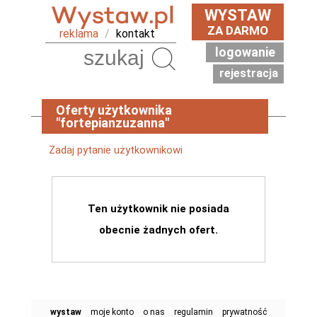
WYSTAW
ZA DARMO
reklama
/
kontakt
logowanie
Szukaj
rejestracja
Oferty użytkownika
"fortepianzuzanna"
Zadaj pytanie użytkownikowi
Ten użytkownik nie posiada
obecnie żadnych ofert.
wystaw
moje konto
o nas
regulamin
prywatność