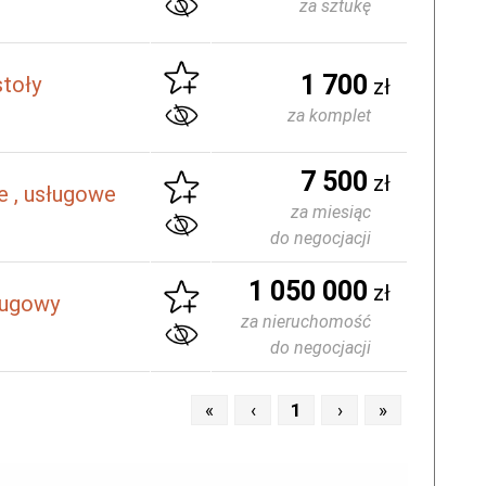
za sztukę
1 700
toły
zł
za komplet
7 500
zł
 , usługowe
za miesiąc
do negocjacji
1 050 000
zł
ługowy
za nieruchomość
do negocjacji
«
‹
1
›
»