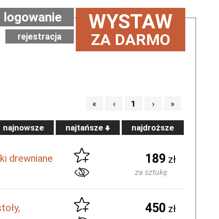
logowanie
WYSTAW
ZA DARMO
rejestracja
«
‹
1
›
»
najnowsze
najtańsze
najdroższe
189
ki drewniane
zł
za sztukę
450
toły,
zł