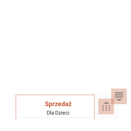
Sprzedaż
Dla Dzieci
Dom i Ogród
Akcesoria ogrodowe
Motoryzacja
Artykuły spożywcze