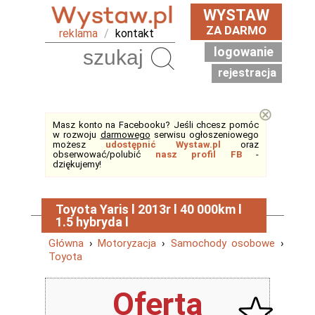
WYSTAW
ZA DARMO
reklama
/
kontakt
logowanie
Szukaj
rejestracja
⊗
Masz konto na Facebooku? Jeśli chcesz pomóc
w rozwoju
darmowego
serwisu ogłoszeniowego
możesz
udostępnić Wystaw.pl
oraz
obserwować/polubić
nasz profil FB
-
dziękujemy!
Toyota Yaris l 2013r l 40 000km l
1.5 hybryda l
Główna
›
Motoryzacja
›
Samochody osobowe
›
Toyota
Oferta