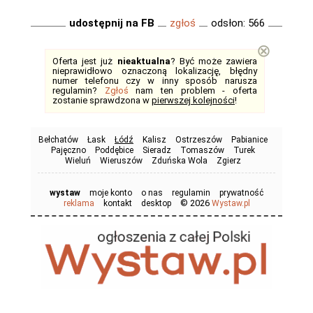
udostępnij na FB
zgłoś
odsłon: 566
⊗
Oferta jest już
nieaktualna
? Być może zawiera
nieprawidłowo oznaczoną lokalizację, błędny
numer telefonu czy w inny sposób narusza
regulamin?
Zgłoś
nam ten problem - oferta
zostanie sprawdzona w
pierwszej kolejności
!
Bełchatów
Łask
Łódź
Kalisz
Ostrzeszów
Pabianice
Pajęczno
Poddębice
Sieradz
Tomaszów
Turek
Wieluń
Wieruszów
Zduńska Wola
Zgierz
wystaw
moje konto
o nas
regulamin
prywatność
© 2026
reklama
kontakt
desktop
Wystaw.pl