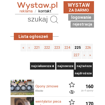
WYSTAW
ZA DARMO
reklama
/
kontakt
logowanie
Szukaj
rejestracja
Lista ogłoszeń
«
‹
221
222
223
224
225
226
227
›
»
najciekawsze
najnowsze
najtańsze
najdroższe
160
Opony zimowe
za 4 opony
Kłocko
wentylator pieca
170