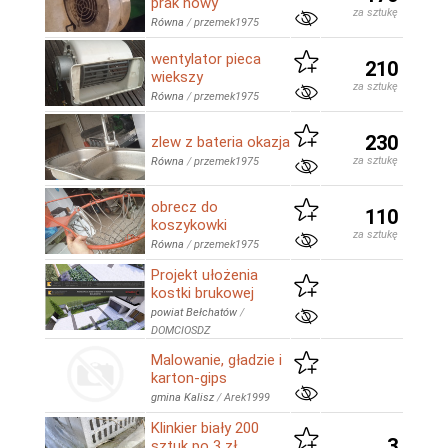
prak nowy
za sztukę
Równa
/
przemek1975
wentylator pieca
210
wiekszy
za sztukę
Równa
/
przemek1975
230
zlew z bateria okazja
za sztukę
Równa
/
przemek1975
obrecz do
110
koszykowki
za sztukę
Równa
/
przemek1975
Projekt ułożenia
kostki brukowej
powiat Bełchatów
/
DOMCIOSDZ
Malowanie, gładzie i
karton-gips
gmina Kalisz
/
Arek1999
Klinkier biały 200
3
sztuk po 3 zł