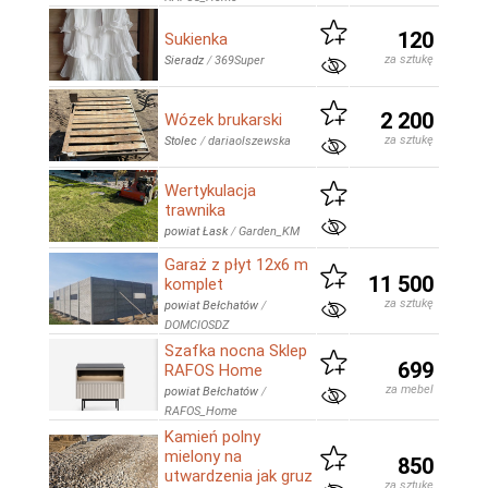
120
Sukienka
za sztukę
Sieradz
/
369Super
2 200
Wózek brukarski
za sztukę
Stolec
/
dariaolszewska
Wertykulacja
trawnika
powiat Łask
/
Garden_KM
Garaż z płyt 12x6 m
11 500
komplet
za sztukę
powiat Bełchatów
/
DOMCIOSDZ
Szafka nocna Sklep
699
RAFOS Home
za mebel
powiat Bełchatów
/
RAFOS_Home
Kamień polny
mielony na
850
utwardzenia jak gruz
za sztukę