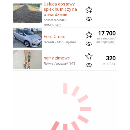
Usługa dostawy
spiek hutniczy na
utwardzenie
powiat Sieradz
/
DOMCIOSDZ
17 700
Ford Cmax
za samochód
do negocjacji
Sieradz
/
Mariuszjanko
320
narty zimowe
za sztukę
Równa
/
przemek1975