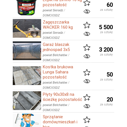
60
pozostałość
za sztukę
powiat Sieradz
/
DOMCIOSDZ
Zagęszczarka
5 500
WACKER 160 kg
za sztukę
powiat Sieradz
/
DOMCIOSDZ
Garaż blaszak
3 200
jednospad 3x5
za sztukę
powiat Bełchatów
/
DOMCIOSDZ
Kostka brukowa
Lunga Sahara
50
pozostałość
za sztukę
powiat Bełchatów
/
DOMCIOSDZ
Płyty 90x30x8 na
20
ścieżkę pozostałość
za sztukę
powiat Bełchatów
/
DOMCIOSDZ
Sprzątanie
domów,mieszkań i