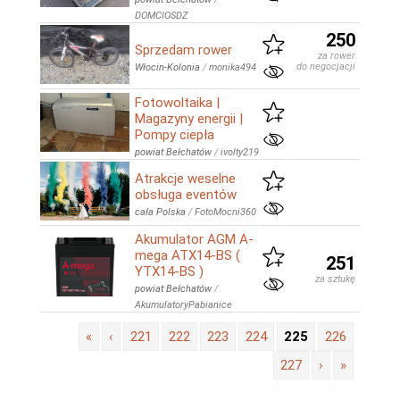
DOMCIOSDZ
250
Sprzedam rower
za rower
do negocjacji
Włocin-Kolonia
/
monika494
Fotowoltaika |
Magazyny energii |
Pompy ciepła
powiat Bełchatów
/
ivolty219
Atrakcje weselne
obsługa eventów
cała Polska
/
FotoMocni360
Akumulator AGM A-
mega ATX14-BS (
251
YTX14-BS )
za sztukę
powiat Bełchatów
/
AkumulatoryPabianice
«
‹
221
222
223
224
225
226
227
›
»