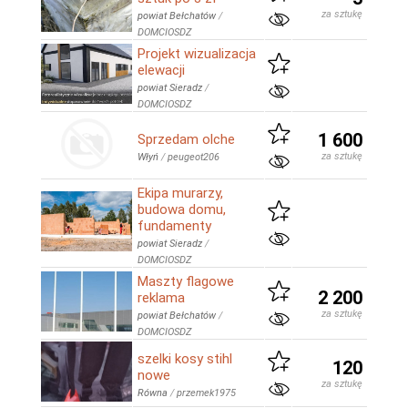
za sztukę
powiat Bełchatów
/
DOMCIOSDZ
Projekt wizualizacja
elewacji
powiat Sieradz
/
DOMCIOSDZ
1 600
Sprzedam olche
za sztukę
Włyń
/
peugeot206
Ekipa murarzy,
budowa domu,
fundamenty
powiat Sieradz
/
DOMCIOSDZ
Maszty flagowe
2 200
reklama
za sztukę
powiat Bełchatów
/
DOMCIOSDZ
szelki kosy stihl
120
nowe
za sztukę
Równa
/
przemek1975