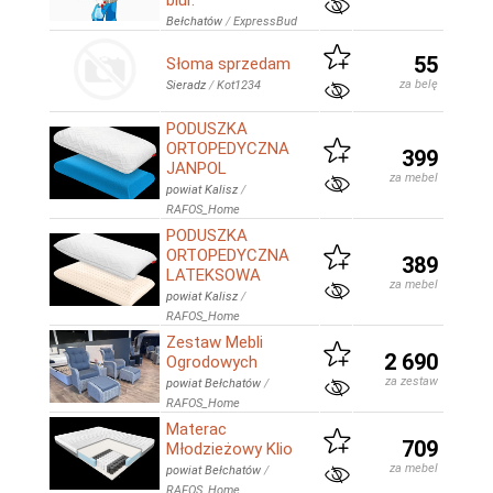
biur.
Bełchatów
/
ExpressBud
55
Słoma sprzedam
za belę
Sieradz
/
Kot1234
PODUSZKA
ORTOPEDYCZNA
399
JANPOL
za mebel
powiat Kalisz
/
RAFOS_Home
PODUSZKA
ORTOPEDYCZNA
389
LATEKSOWA
za mebel
powiat Kalisz
/
RAFOS_Home
Zestaw Mebli
2 690
Ogrodowych
za zestaw
powiat Bełchatów
/
RAFOS_Home
Materac
709
Młodzieżowy Klio
za mebel
powiat Bełchatów
/
RAFOS_Home