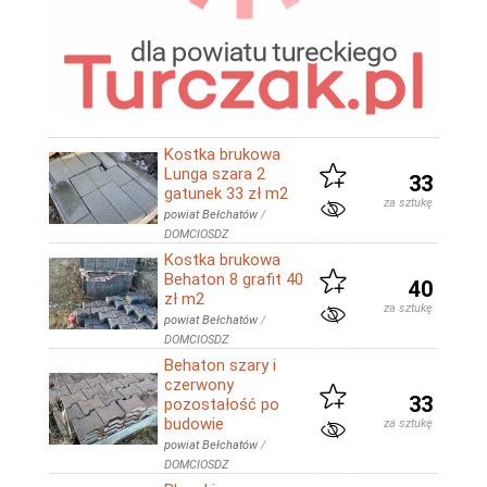
Kostka brukowa
Lunga szara 2
33
gatunek 33 zł m2
za sztukę
powiat Bełchatów
/
DOMCIOSDZ
Kostka brukowa
Behaton 8 grafit 40
40
zł m2
za sztukę
powiat Bełchatów
/
DOMCIOSDZ
Behaton szary i
czerwony
33
pozostałość po
budowie
za sztukę
powiat Bełchatów
/
DOMCIOSDZ