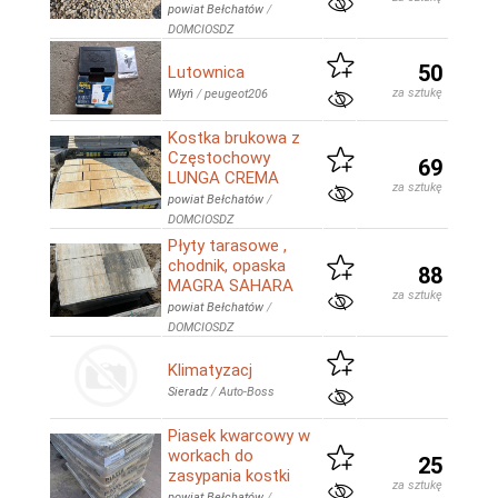
powiat Bełchatów
/
DOMCIOSDZ
50
Lutownica
za sztukę
Włyń
/
peugeot206
Kostka brukowa z
Częstochowy
69
LUNGA CREMA
za sztukę
powiat Bełchatów
/
DOMCIOSDZ
Płyty tarasowe ,
chodnik, opaska
88
MAGRA SAHARA
za sztukę
powiat Bełchatów
/
DOMCIOSDZ
Klimatyzacj
Sieradz
/
Auto-Boss
Piasek kwarcowy w
workach do
25
zasypania kostki
za sztukę
powiat Bełchatów
/