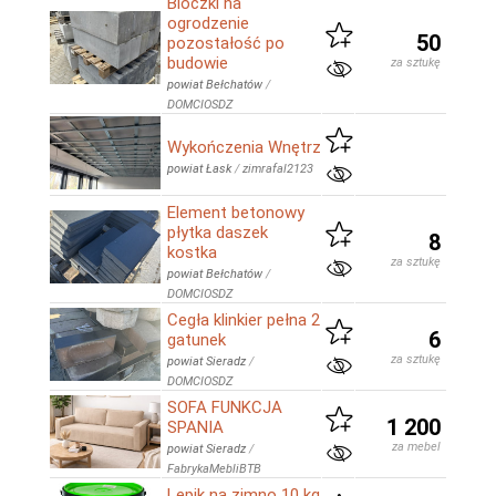
Bloczki na
ogrodzenie
50
pozostałość po
budowie
za sztukę
powiat Bełchatów
/
DOMCIOSDZ
Wykończenia Wnętrz
powiat Łask
/
zimrafal2123
Element betonowy
płytka daszek
8
kostka
za sztukę
powiat Bełchatów
/
DOMCIOSDZ
Cegła klinkier pełna 2
6
gatunek
za sztukę
powiat Sieradz
/
DOMCIOSDZ
SOFA FUNKCJA
1 200
SPANIA
za mebel
powiat Sieradz
/
FabrykaMebliBTB
Lepik na zimno 10 kg