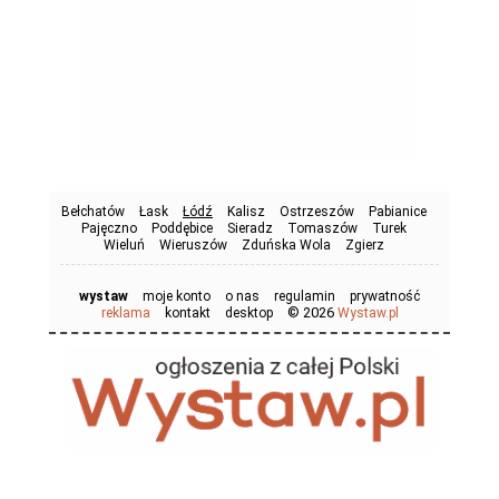
Bełchatów
Łask
Łódź
Kalisz
Ostrzeszów
Pabianice
Pajęczno
Poddębice
Sieradz
Tomaszów
Turek
Wieluń
Wieruszów
Zduńska Wola
Zgierz
wystaw
moje konto
o nas
regulamin
prywatność
© 2026
reklama
kontakt
desktop
Wystaw.pl