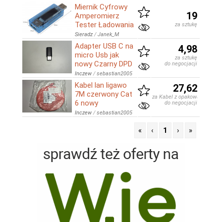
Miernik Cyfrowy
19
Amperomierz
Tester Ładowania
za sztukę
Sieradz
/
Janek_M
Adapter USB C na
4,98
micro Usb jak
za sztukę
nowy Czarny DPD
do negocjacji
Inczew
/
sebastian2005
Kabel lan ligawo
27,62
7M czerwony Cat
za Kabel z opakowaniem
6 nowy
do negocjacji
Inczew
/
sebastian2005
«
‹
1
›
»