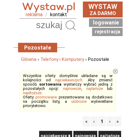
WYSTAW
ZA DARMO
reklama
/
kontakt
logowanie
Szukaj
rejestracja
Pozostałe
Główna
›
Telefony i Komputery
› Pozostałe
⊗
Wszystkie oferty domyślnie układane są w
kolejności od
najciekawszych
. Aby zmienić
sposób
sortowania
wystarczy wybrać jedną z
pozostałych opcji:
najnowsze
,
najtańsze
lub
najdroższe
.
Oferty
promowane
prezentowane są dodatkowo
na początku listy, a
ulubione
wyświetlane
priorytetowo.
«
‹
1
›
»
najciekawsze
najnowsze
najtańsze