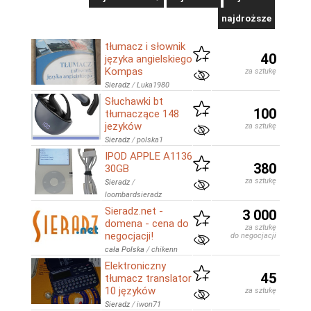
najdroższe
tłumacz i słownik
40
języka angielskiego
Kompas
za sztukę
Sieradz
/
Luka1980
Słuchawki bt
100
tłumaczące 148
jezyków
za sztukę
Sieradz
/
polska1
IPOD APPLE A1136
380
30GB
za sztukę
Sieradz
/
loombardsieradz
Sieradz.net -
3 000
domena - cena do
za sztukę
negocjacji!
do negocjacji
cała Polska
/
chikenn
Elektroniczny
45
tłumacz translator
10 języków
za sztukę
Sieradz
/
iwon71