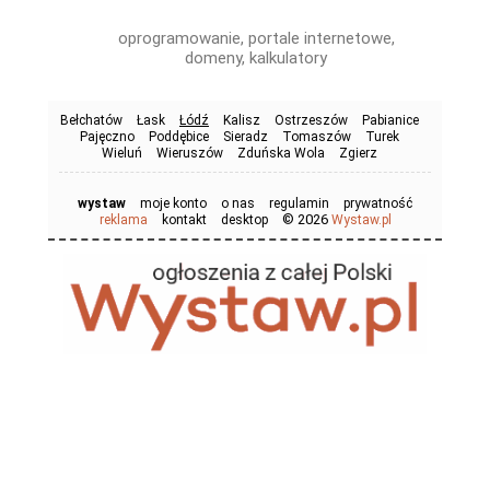
oprogramowanie, portale internetowe,
domeny, kalkulatory
Bełchatów
Łask
Łódź
Kalisz
Ostrzeszów
Pabianice
Pajęczno
Poddębice
Sieradz
Tomaszów
Turek
Wieluń
Wieruszów
Zduńska Wola
Zgierz
wystaw
moje konto
o nas
regulamin
prywatność
© 2026
reklama
kontakt
desktop
Wystaw.pl