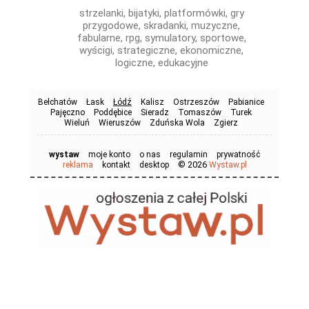
strzelanki, bijatyki, platformówki, gry
przygodowe, skradanki, muzyczne,
fabularne, rpg, symulatory, sportowe,
wyścigi, strategiczne, ekonomiczne,
logiczne, edukacyjne
Bełchatów
Łask
Łódź
Kalisz
Ostrzeszów
Pabianice
Pajęczno
Poddębice
Sieradz
Tomaszów
Turek
Wieluń
Wieruszów
Zduńska Wola
Zgierz
wystaw
moje konto
o nas
regulamin
prywatność
© 2026
reklama
kontakt
desktop
Wystaw.pl