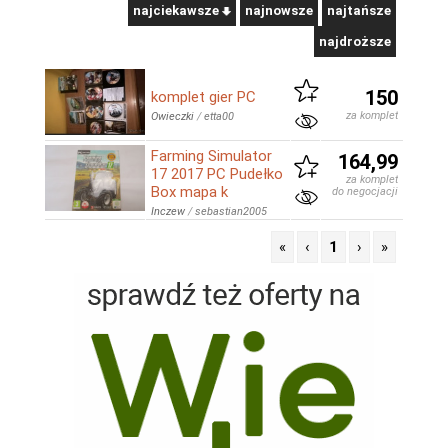
najciekawsze
najnowsze
najtańsze
najdroższe
150
komplet gier PC
za komplet
Owieczki
/
etta00
Farming Simulator
164,99
17 2017 PC Pudełko
za komplet
Box mapa k
do negocjacji
Inczew
/
sebastian2005
«
‹
1
›
»