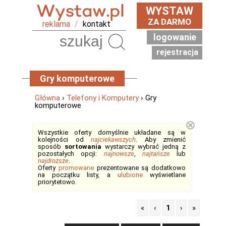
WYSTAW
ZA DARMO
reklama
/
kontakt
logowanie
Szukaj
rejestracja
Gry komputerowe
Główna
›
Telefony i Komputery
› Gry
komputerowe
⊗
Wszystkie oferty domyślnie układane są w
kolejności od
najciekawszych
. Aby zmienić
sposób
sortowania
wystarczy wybrać jedną z
pozostałych opcji:
najnowsze
,
najtańsze
lub
najdroższe
.
Oferty
promowane
prezentowane są dodatkowo
na początku listy, a
ulubione
wyświetlane
priorytetowo.
«
‹
1
›
»