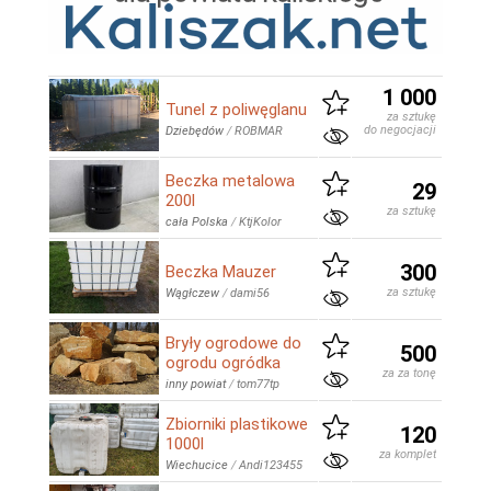
1 000
Tunel z poliwęglanu
za sztukę
do negocjacji
Dziebędów
/
ROBMAR
Beczka metalowa
29
200l
za sztukę
cała Polska
/
KtjKolor
300
Beczka Mauzer
za sztukę
Wągłczew
/
dami56
Bryły ogrodowe do
500
ogrodu ogródka
za za tonę
inny powiat
/
tom77tp
Zbiorniki plastikowe
120
1000l
za komplet
Wiechucice
/
Andi123455