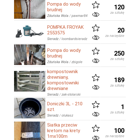
Pompa do wody
120
brudnej
za sztukę
Zduńska Wola
/
pawmar84
POMPKA FROYAK
20
2553575
za narzędzie
Sieradz
/
loombardsieradz
Pompa do wody
250
brudnej
za sztukę
Zduńska Wola
/
zbigole
kompostownik
drewniany,
189
kompostowniki
za sztukę
drewniane
Sieradz
/
zak-stolarski
Doniczki 3L - 210
1
szt.
za sztukę
Sieradz
/
olukasz
Siatka przeciw
100
kretom na krety
1mx100m
za narzędzie