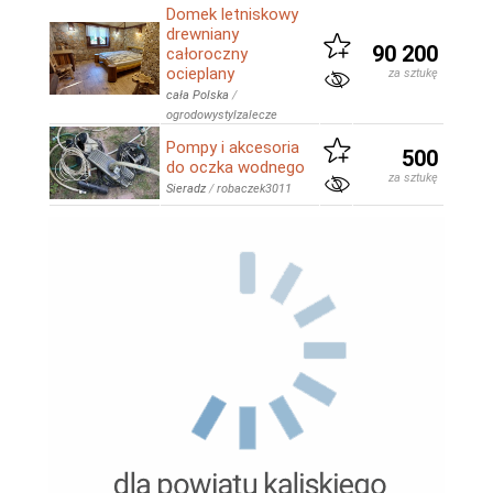
Domek letniskowy
drewniany
90 200
całoroczny
ocieplany
za sztukę
cała Polska
/
ogrodowystylzalecze
Pompy i akcesoria
500
do oczka wodnego
za sztukę
Sieradz
/
robaczek3011