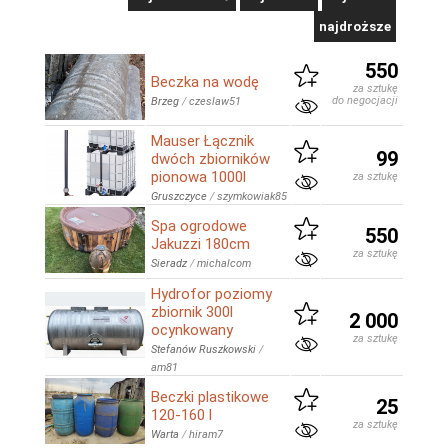
najdroższe
550
Beczka na wodę
za sztukę
do negocjacji
Brzeg
/
czeslaw51
Mauser Łącznik
99
dwóch zbiorników
pionowa 1000l
za sztukę
Gruszczyce
/
szymkowiak85
Spa ogrodowe
550
Jakuzzi 180cm
za sztukę
Sieradz
/
michalcom
Hydrofor poziomy
zbiornik 300l
2 000
ocynkowany
za sztukę
Stefanów Ruszkowski
/
am81
Beczki plastikowe
25
120-160 l
za sztukę
Warta
/
hiram7