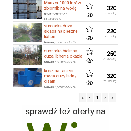
Mauzer 1000 litrów
320
zbiornik na wodę
za sztukę
powiat Sieradz
/
DOMCIOSDZ
suszarka duza
220
sklada na bielizne
libherr
za sztukę
Równa
/
przemek1975
suszarka bielizny
250
duza libherra okazja
za sztukę
Równa
/
przemek1975
kosz na smieci
320
mega duzy ladny
disain
za sztukę
Równa
/
przemek1975
«
‹
1
›
»