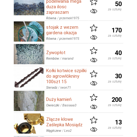
podelwania mega
50
duza ilosc
za sztukę
zapraszam
Równa
/
przemek1975
stojak z wezem
170
gardena okazja
za sztukę
Równa
/
przemek1975
40
Żywopłot
za sztukę
Rembów
/
marand
Kołki kotwice szpilki
30
do agrowłókniny
100szt 15
za sztukę
Sieradz
/
iwon71
200
Duży kamień
za sztukę
Owieczki
/
Basiaaa3
Złącze kłowe
13
Zaślepka Mosiądz
za sztukę
Wągłczew
/
Leo2