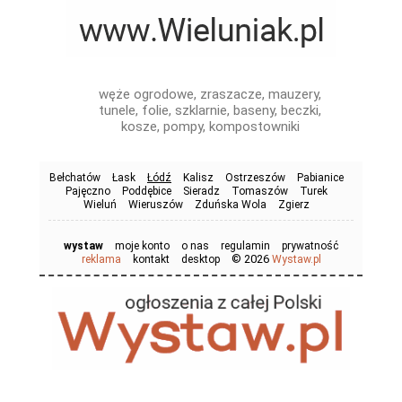
węże ogrodowe, zraszacze, mauzery,
tunele, folie, szklarnie, baseny, beczki,
kosze, pompy, kompostowniki
Bełchatów
Łask
Łódź
Kalisz
Ostrzeszów
Pabianice
Pajęczno
Poddębice
Sieradz
Tomaszów
Turek
Wieluń
Wieruszów
Zduńska Wola
Zgierz
wystaw
moje konto
o nas
regulamin
prywatność
© 2026
reklama
kontakt
desktop
Wystaw.pl