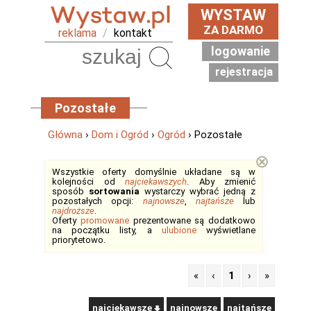
WYSTAW
ZA DARMO
reklama
/
kontakt
logowanie
Szukaj
rejestracja
Pozostałe
Główna
›
Dom i Ogród
›
Ogród
› Pozostałe
⊗
Wszystkie oferty domyślnie układane są w
kolejności od
najciekawszych
. Aby zmienić
sposób
sortowania
wystarczy wybrać jedną z
pozostałych opcji:
najnowsze
,
najtańsze
lub
najdroższe
.
Oferty
promowane
prezentowane są dodatkowo
na początku listy, a
ulubione
wyświetlane
priorytetowo.
«
‹
1
›
»
najciekawsze
najnowsze
najtańsze