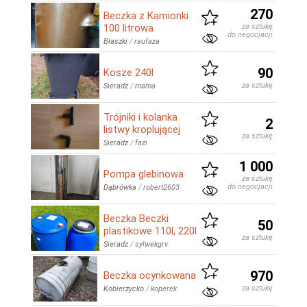
270
Beczka z Kamionki
100 litrowa
za sztukę
do negocjacji
Błaszki
/
raufaza
90
Kosze 240l
za sztukę
Sieradz
/
mama
Trójniki i kolanka
2
listwy kroplującej
za sztukę
Sieradz
/
fazi
1 000
Pompa glebinowa
za sztukę
do negocjacji
Dąbrówka
/
robert2603
Beczka Beczki
50
plastikowe 110l, 220l
za sztukę
Sieradz
/
sylwekgrv
970
Beczka ocynkowana
za sztukę
Kobierzycko
/
koperek