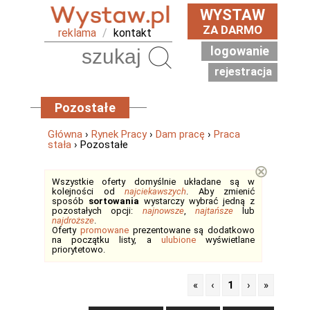
WYSTAW
ZA DARMO
reklama
/
kontakt
logowanie
Szukaj
rejestracja
Pozostałe
Główna
›
Rynek Pracy
›
Dam pracę
›
Praca
stała
› Pozostałe
⊗
Wszystkie oferty domyślnie układane są w
kolejności od
najciekawszych
. Aby zmienić
sposób
sortowania
wystarczy wybrać jedną z
pozostałych opcji:
najnowsze
,
najtańsze
lub
najdroższe
.
Oferty
promowane
prezentowane są dodatkowo
na początku listy, a
ulubione
wyświetlane
priorytetowo.
«
‹
1
›
»