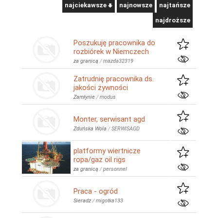
najciekawsze
najnowsze
najtańsze
najdroższe
Poszukuję pracownika do
rozbiórek w Niemczech
za granicą
/
mazda32319
Zatrudnię pracownika ds.
jakości żywności
Zamłynie
/
modus
Monter, serwisant agd
Zduńska Wola
/
SERWISAGD
platformy wiertnicze
ropa/gaz oil rigs
za granicą
/
personnel
Praca - ogród
Sieradz
/
migotka133