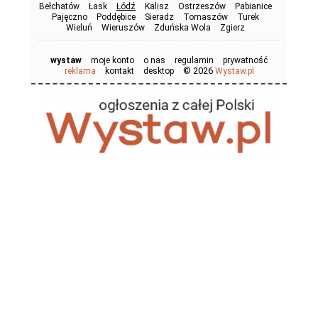
Bełchatów
Łask
Łódź
Kalisz
Ostrzeszów
Pabianice
Pajęczno
Poddębice
Sieradz
Tomaszów
Turek
Wieluń
Wieruszów
Zduńska Wola
Zgierz
wystaw
moje konto
o nas
regulamin
prywatność
© 2026
reklama
kontakt
desktop
Wystaw.pl