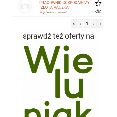
PRACOWNIK GOSPODARCZY
"ZŁOTA RĄCZKA"
Wojsławice
/
drewzel
«
‹
1
›
»