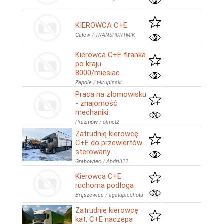
KIEROWCA C+E
Galew
/
TRANSPORTMIK
Kierowca C+E firanka
po kraju
8000/miesiac
Zapole
/
t-krupinski
Praca na złomowisku
- znajomość
mechaniki
Prażmów
/
olmet2
Zatrudnię kierowcę
C+E do przewiertów
sterowany
Grabowiec
/
Abdrill22
Kierowca C+E
ruchoma podłoga
Brąszewice
/
agatapiechota
Zatrudnię kierowcę
kat. C+E naczepa