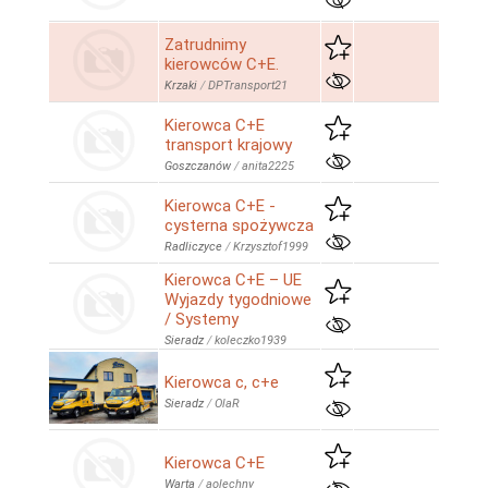
Zatrudnimy
kierowców C+E.
Krzaki
/
DPTransport21
Kierowca C+E
transport krajowy
Goszczanów
/
anita2225
Kierowca C+E -
cysterna spożywcza
Radliczyce
/
Krzysztof1999
Kierowca C+E – UE
Wyjazdy tygodniowe
/ Systemy
Sieradz
/
koleczko1939
Kierowca c, c+e
Sieradz
/
OlaR
Kierowca C+E
Warta
/
aolechny