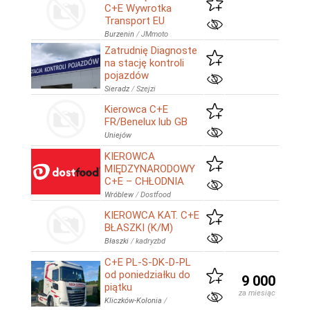
C+E Wywrotka
Transport EU
Burzenin
/
JMmoto
Zatrudnię Diagnoste
na stację kontroli
pojazdów
Sieradz
/
Szejzi
Kierowca C+E
FR/Benelux lub GB
Uniejów
KIEROWCA
MIĘDZYNARODOWY
C+E – CHŁODNIA
Wróblew
/
Dostfood
KIEROWCA KAT. C+E
BŁASZKI (K/M)
Błaszki
/
kadryzbd
C+E PL-S-DK-D-PL
od poniedziałku do
9 000
piątku
za miesiąc
Kliczków-Kolonia
/