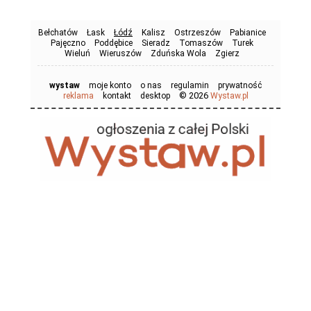
Bełchatów
Łask
Łódź
Kalisz
Ostrzeszów
Pabianice
Pajęczno
Poddębice
Sieradz
Tomaszów
Turek
Wieluń
Wieruszów
Zduńska Wola
Zgierz
wystaw
moje konto
o nas
regulamin
prywatność
© 2026
reklama
kontakt
desktop
Wystaw.pl