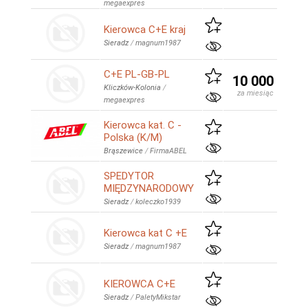
megaexpres
Kierowca C+E kraj
Sieradz
/
magnum1987
C+E PL-GB-PL
10 000
Kliczków-Kolonia
/
za miesiąc
megaexpres
Kierowca kat. C -
Polska (K/M)
Brąszewice
/
FirmaABEL
SPEDYTOR
MIĘDZYNARODOWY
Sieradz
/
koleczko1939
Kierowca kat C +E
Sieradz
/
magnum1987
KIEROWCA C+E
Sieradz
/
PaletyMikstar