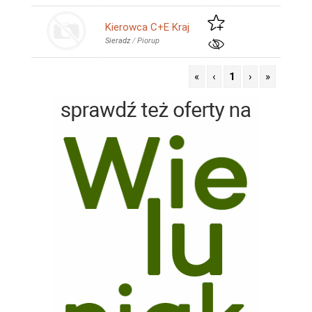
Kierowca C+E Kraj
Sieradz
/
Piorup
«
‹
1
›
»