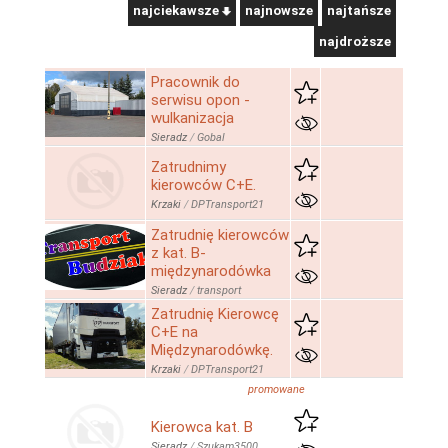
najciekawsze
najnowsze
najtańsze
najdroższe
Pracownik do
serwisu opon -
wulkanizacja
Sieradz
/
Gobal
Zatrudnimy
kierowców C+E.
Krzaki
/
DPTransport21
Zatrudnię kierowców
z kat. B-
międzynarodówka
Sieradz
/
transport
Zatrudnię Kierowcę
C+E na
Międzynarodówkę.
Krzaki
/
DPTransport21
promowane
Kierowca kat. B
Sieradz
/
Szukam3500