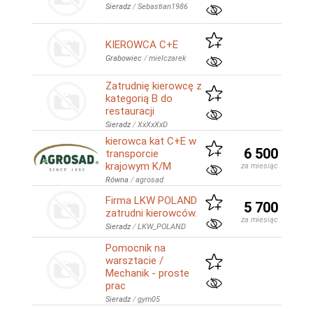
Sieradz
/
Sebastian1986
KIEROWCA C+E
Grabowiec
/
mielczarek
Zatrudnię kierowcę z
kategorią B do
restauracji
Sieradz
/
XxXxXxD
kierowca kat C+E w
6 500
transporcie
krajowym K/M
za miesiąc
Równa
/
agrosad
Firma LKW POLAND
5 700
zatrudni kierowców.
za miesiąc
Sieradz
/
LKW_POLAND
Pomocnik na
warsztacie /
Mechanik - proste
prac
Sieradz
/
gym05