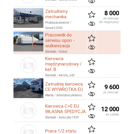
Zatrudnimy
8 000
mechanika.
za miesiąc
do negocjacji
Proboszczowice
/
Sowik12345
Pracownik do
serwisu opon -
wulkanizacja
Sieradz
/
Gobal
Kierowca
międzynarodowy /
kat. B
Sieradz
/
karola_sdz
Zatrudnię kierowcę
9 600
CE WYWROTKA EU
za miesiąc
Warta
/
betonbloczkitanio
Kierowca C+E EU
12 000
WŁASNA SPEDYCJA
za sztukę
Sieradz
/
koleczko1939
Praca 1/2 etatu