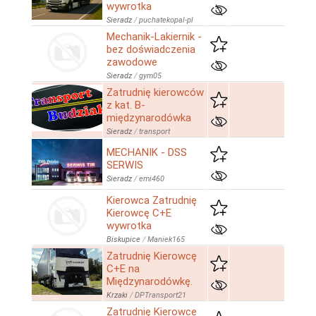
wywrotka
Sieradz
/
puchatekopal-pl
Mechanik-Lakiernik -
bez doświadczenia
zawodowe
Sieradz
/
gym05
Zatrudnię kierowców
z kat. B-
międzynarodówka
Sieradz
/
transport
MECHANIK - DSS
SERWIS
Sieradz
/
emi460
Kierowca Zatrudnię
Kierowcę C+E
wywrotka
Biskupice
/
Maniek165
Zatrudnię Kierowcę
C+E na
Międzynarodówkę.
Krzaki
/
DPTransport21
Zatrudnię Kierowce