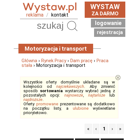
WYSTAW
ZA DARMO
reklama
/
kontakt
logowanie
Szukaj
rejestracja
Motoryzacja i transport
Główna
›
Rynek Pracy
›
Dam pracę
›
Praca
stała
› Motoryzacja i transport
⊗
Wszystkie oferty domyślnie układane są w
kolejności od
najciekawszych
. Aby zmienić
sposób
sortowania
wystarczy wybrać jedną z
pozostałych opcji:
najnowsze
,
najtańsze
lub
najdroższe
.
Oferty
promowane
prezentowane są dodatkowo
na początku listy, a
ulubione
wyświetlane
priorytetowo.
«
‹
1
›
»