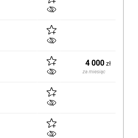
4 000
zł
za miesiąc