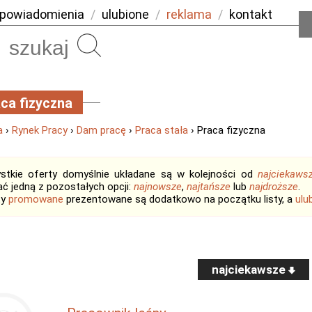
powiadomienia
/
ulubione
/
reklama
/
kontakt
Szukaj
ca fizyczna
a
›
Rynek Pracy
›
Dam pracę
›
Praca stała
› Praca fizyczna
stkie oferty domyślnie układane są w kolejności od
najciekaws
ć jedną z pozostałych opcji:
najnowsze
,
najtańsze
lub
najdroższe
.
ty
promowane
prezentowane są dodatkowo na początku listy, a
ulu
najciekawsze