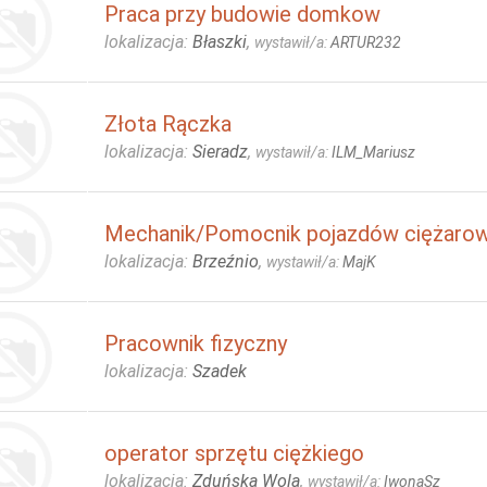
Praca przy budowie domkow
lokalizacja:
Błaszki
,
wystawił/a:
ARTUR232
Złota Rączka
lokalizacja:
Sieradz
,
wystawił/a:
ILM_Mariusz
Mechanik/Pomocnik pojazdów ciężaro
lokalizacja:
Brzeźnio
,
wystawił/a:
MajK
Pracownik fizyczny
lokalizacja:
Szadek
operator sprzętu ciężkiego
lokalizacja:
Zduńska Wola
,
wystawił/a:
IwonaSz