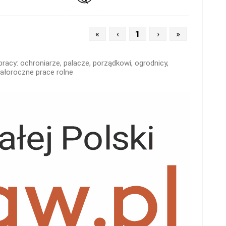
«
‹
1
›
»
racy: ochroniarze, palacze, porządkowi, ogrodnicy,
całoroczne prace rolne