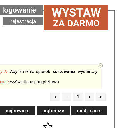
logowanie
WYSTAW
ZA DARMO
rejestracja
⊗
zych
. Aby zmienić sposób
sortowania
wystarczy
bione
wyświetlane priorytetowo.
«
‹
1
›
»
najnowsze
najtańsze
najdroższe