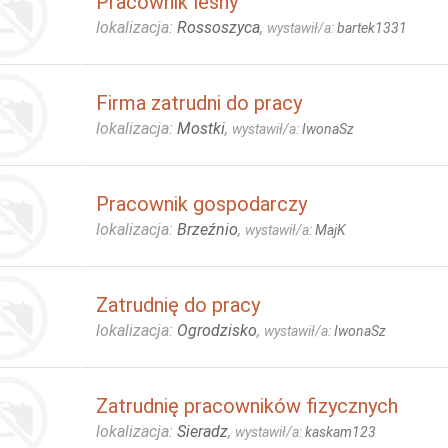
Pracownik leśny
lokalizacja:
Rossoszyca
,
wystawił/a:
bartek1331
Firma zatrudni do pracy
lokalizacja:
Mostki
,
wystawił/a:
IwonaSz
Pracownik gospodarczy
lokalizacja:
Brzeźnio
,
wystawił/a:
MajK
Zatrudnię do pracy
lokalizacja:
Ogrodzisko
,
wystawił/a:
IwonaSz
Zatrudnię pracowników fizycznych
lokalizacja:
Sieradz
,
wystawił/a:
kaskam123