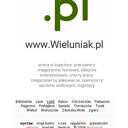
praca w logistyce, pracownicy
magazynów, hurtowni, sklepów
internetowych, oferty pracy:
magazynierzy, pakowacze, operatorzy
wózków widłowych, logistycy
Bełchatów
Łask
Łódź
Kalisz
Ostrzeszów
Pabianice
Pajęczno
Poddębice
Sieradz
Tomaszów
Turek
Wieluń
Wieruszów
Zduńska Wola
Zgierz
wystaw
moje konto
o nas
regulamin
prywatność
© 2026
reklama
kontakt
desktop
Wystaw.pl