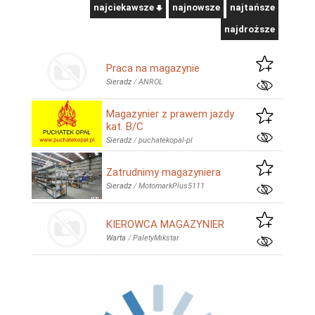
najciekawsze
najnowsze
najtańsze
najdroższe
Praca na magazynie
Sieradz
/
ANROL
Magazynier z prawem jazdy
kat. B/C
Sieradz
/
puchatekopal-pl
Zatrudnimy magazyniera
Sieradz
/
MotomarkPlus5111
KIEROWCA MAGAZYNIER
Warta
/
PaletyMikstar