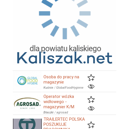
Osoba do pracy na
magazynie
Kuśnie
/
GlobalFoodHygiene
Operator wózka
widłowego -
magazynier K/M
Błaszki
/
agrosad
TRAILERTEC POLSKA
POSZUKUJE