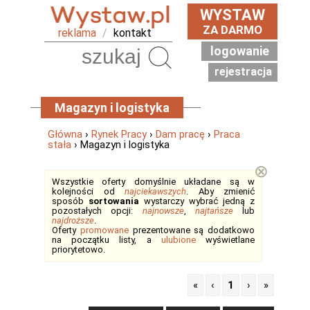
WYSTAW
ZA DARMO
reklama
/
kontakt
logowanie
Szukaj
rejestracja
Magazyn i logistyka
Główna
›
Rynek Pracy
›
Dam pracę
›
Praca
stała
› Magazyn i logistyka
⊗
Wszystkie oferty domyślnie układane są w
kolejności od
najciekawszych
. Aby zmienić
sposób
sortowania
wystarczy wybrać jedną z
pozostałych opcji:
najnowsze
,
najtańsze
lub
najdroższe
.
Oferty
promowane
prezentowane są dodatkowo
na początku listy, a
ulubione
wyświetlane
priorytetowo.
«
‹
1
›
»