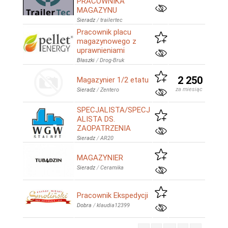
PRACOWNIKA
MAGAZYNU
Sieradz
/
trailertec
Pracownik placu
magazynowego z
uprawnieniami
Błaszki
/
Drog-Bruk
2 250
Magazynier 1/2 etatu
za miesiąc
Sieradz
/
Zentero
SPECJALISTA/SPECJ
ALISTA DS.
ZAOPATRZENIA
Sieradz
/
AR20
MAGAZYNIER
Sieradz
/
Ceramika
Pracownik Ekspedycji
Dobra
/
klaudia12399