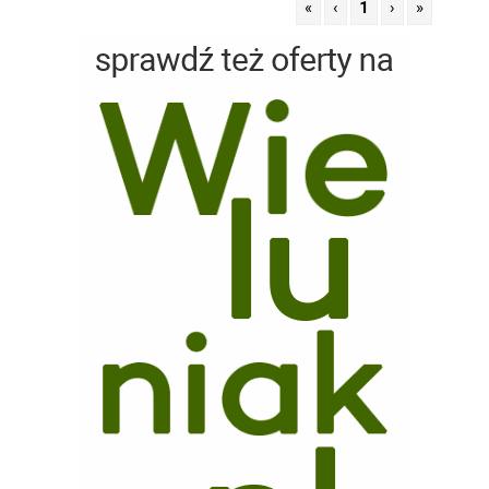
«
‹
1
›
»