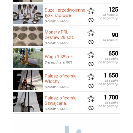
125
Duże . przedwojenne
łyżki stołowe
za komplet
do negocjacji
Sieradz
/
666666
Monety PRL -
90
zestaw 20 szt.
za komplet
Sieradz
/
666666
650
Waga 1929rok
za sztukę
do negocjacji
Sieradz
/
rafal1981
1 650
Pałasz oficerski -
Włochy
za sztukę
do negocjacji
Sieradz
/
666666
1 700
Pałasz oficerski -
Szwajcaria.
za sztukę
do negocjacji
Sieradz
/
666666