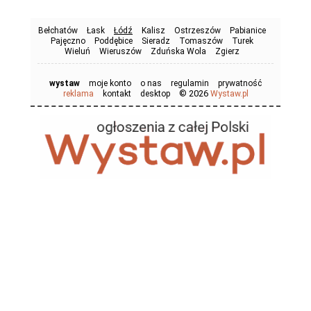
Bełchatów
Łask
Łódź
Kalisz
Ostrzeszów
Pabianice
Pajęczno
Poddębice
Sieradz
Tomaszów
Turek
Wieluń
Wieruszów
Zduńska Wola
Zgierz
wystaw
moje konto
o nas
regulamin
prywatność
© 2026
reklama
kontakt
desktop
Wystaw.pl