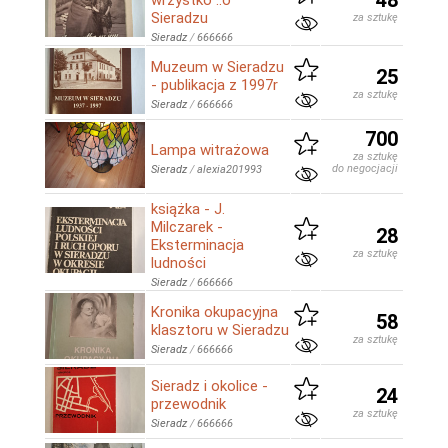
48
wrzystko ..o
Sieradzu
za sztukę
Sieradz
/
666666
Muzeum w Sieradzu
25
- publikacja z 1997r
za sztukę
Sieradz
/
666666
700
Lampa witrażowa
za sztukę
do negocjacji
Sieradz
/
alexia201993
książka - J.
Milczarek -
28
Eksterminacja
za sztukę
ludności
Sieradz
/
666666
Kronika okupacyjna
58
klasztoru w Sieradzu
za sztukę
Sieradz
/
666666
Sieradz i okolice -
24
przewodnik
za sztukę
Sieradz
/
666666