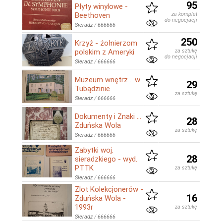
95
Płyty winylowe -
Beethoven
za komplet
do negocjacji
Sieradz
/
666666
250
Krzyż - żołnierzom
polskim z Ameryki
za sztukę
do negocjacji
Sieradz
/
666666
Muzeum wnętrz .. w
29
Tubądzinie
za sztukę
Sieradz
/
666666
Dokumenty i Znaki ...
28
Zduńska Wola
za sztukę
Sieradz
/
666666
Zabytki woj.
28
sieradzkiego - wyd.
PTTK
za sztukę
Sieradz
/
666666
Zlot Kolekcjonerów -
16
Zduńska Wola -
1993r
za sztukę
Sieradz
/
666666