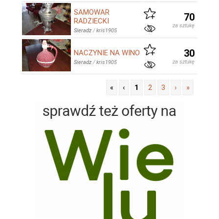
SAMOWAR
70
RADZIECKI
za sztukę
Sieradz
/
kris1905
30
NACZYNIE NA WINO
za sztukę
Sieradz
/
kris1905
«
‹
1
2
3
›
»