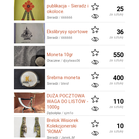
publikacja - Sieradz i
25
okoloce.
za sztukę
Sieradz
/
666666
36
Ekslibrysy sportowe
za sztukę
Sieradz
/
666666
550
Moneta 10gr
za sztukę
Oraczew
/
djsylwas06
400
Srebrna moneta
za sztukę
Sieradz
/
bleid
DUŻA POCZTOWA
110
WAGA DO LISTÓW -
1000g
za sztukę
Dębołęka
/
sjm1o
Brelok Wisiorek
10
Kolekcjonerski
"ROMA"
za sztukę
Sieradz
/
Janek_M