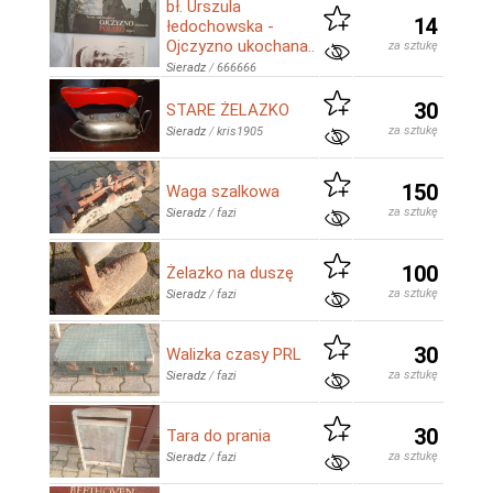
bł. Urszula
14
łedochowska -
Ojczyzno ukochana..
za sztukę
Sieradz
/
666666
30
STARE ŻELAZKO
za sztukę
Sieradz
/
kris1905
150
Waga szalkowa
za sztukę
Sieradz
/
fazi
100
Żelazko na duszę
za sztukę
Sieradz
/
fazi
30
Walizka czasy PRL
za sztukę
Sieradz
/
fazi
30
Tara do prania
za sztukę
Sieradz
/
fazi