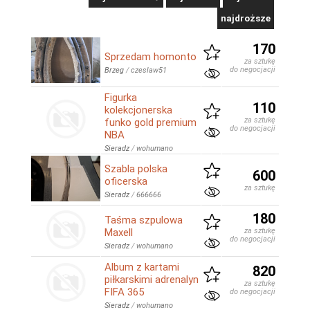
najdroższe
170
Sprzedam homonto
za sztukę
do negocjacji
Brzeg
/
czeslaw51
Figurka
110
kolekcjonerska
za sztukę
funko gold premium
do negocjacji
NBA
Sieradz
/
wohumano
Szabla polska
600
oficerska
za sztukę
Sieradz
/
666666
180
Taśma szpulowa
Maxell
za sztukę
do negocjacji
Sieradz
/
wohumano
Album z kartami
820
piłkarskimi adrenalyn
za sztukę
FIFA 365
do negocjacji
Sieradz
/
wohumano