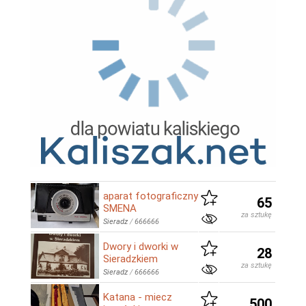
aparat fotograficzny
65
SMENA
za sztukę
Sieradz
/
666666
Dwory i dworki w
28
Sieradzkiem
za sztukę
Sieradz
/
666666
Katana - miecz
500