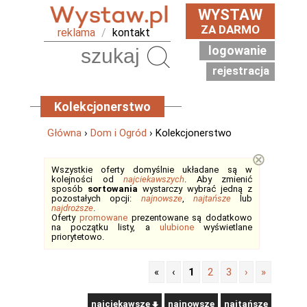
WYSTAW
ZA DARMO
reklama
/
kontakt
logowanie
Szukaj
rejestracja
Kolekcjonerstwo
Główna
›
Dom i Ogród
› Kolekcjonerstwo
⊗
Wszystkie oferty domyślnie układane są w
kolejności od
najciekawszych
. Aby zmienić
sposób
sortowania
wystarczy wybrać jedną z
pozostałych opcji:
najnowsze
,
najtańsze
lub
najdroższe
.
Oferty
promowane
prezentowane są dodatkowo
na początku listy, a
ulubione
wyświetlane
priorytetowo.
«
‹
1
2
3
›
»
najciekawsze
najnowsze
najtańsze