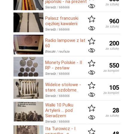
japoński - na prezent
za sztukę
Sieradz
/
666666
Pałasz francuski
960
ciężkiej kawalerii
za sztukę
Sieradz
/
666666
Radio lampowe z lat
200
60
za sztukę
Błaszki
/
raufaza
Monety Polskie - II
550
RP - zestaw
za komplet
Sieradz
/
666666
Widelce stołowe -
105
stare. ozdobme.
za komplet
Sieradz
/
666666
Walki 10 Pułku
28
Artylerii ... pod
Sieradzem
za sztukę
Sieradz
/
666666
Ita Turowicz - I