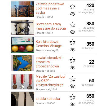
Żeliwna podstawa
420
pod maszynę z
za sztukę
szyba
do negocjacji
Sieradz
/
KK34
380
Sprzedam starą
maszynę do szycia
za sztukę
do negocjacji
Sieradz
/
KK34
Kule bilardowe
350
Germina Vintage
za komplet
Sieradz
/
andrzej50
powiat sieradzki -
22
broszura
prpoagandowa
za sztukę
Sieradz
/
666666
Medale "Za zasługi
60
dla OSP"-
złoty,srebrny,brąz
za komplet
Złoczew
/
ajg2010
650
szabla kozacka
za sztukę
do negocjacji
Sieradz
/
666666