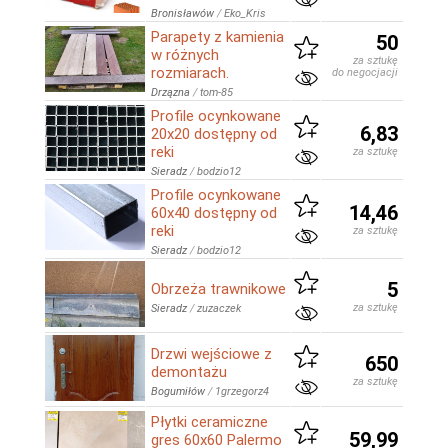
Bronisławów
/
Eko_Kris
Parapety z kamienia
50
w różnych
za sztukę
rozmiarach.
do negocjacji
Drzązna
/
tom-85
Profile ocynkowane
6,83
20x20 dostępny od
reki
za sztukę
Sieradz
/
bodzio12
Profile ocynkowane
14,46
60x40 dostępny od
reki
za sztukę
Sieradz
/
bodzio12
5
Obrzeża trawnikowe
za sztukę
Sieradz
/
zuzaczek
Drzwi wejściowe z
650
demontażu
za sztukę
Bogumiłów
/
1grzegorz4
Płytki ceramiczne
59,99
gres 60x60 Palermo