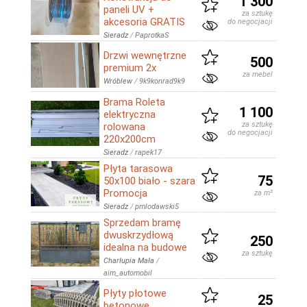
1 300
paneli UV +
za sztukę
akcesoria GRATIS
do negocjacji
Sieradz
/
PaprotkaS
Drzwi wewnętrzne
500
premium 2x
za mebel
Wróblew
/
9k9konrad9k9
Brama Roleta
1 100
elektryczna
za sztukę
rolowana
do negocjacji
220x200cm
Sieradz
/
rapek17
Płyta tarasowa
75
50x100 biało - szara
Promocja
za m²
Sieradz
/
pmlodawski5
Sprzedam bramę
dwuskrzydłową
250
idealna na budowe
za sztukę
Charłupia Mała
/
aim_automobil
Płyty płotowe
25
betonowe