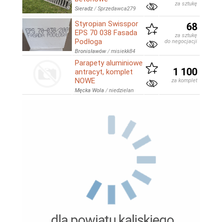
za sztukę
Sieradz
/
Sprzedawca279
Styropian Swisspor
68
EPS 70 038 Fasada
za sztukę
Podłoga
do negocjacji
Bronisławów
/
misiekk84
Parapety aluminiowe
1 100
antracyt, komplet
NOWE
za komplet
Męcka Wola
/
niedzielan