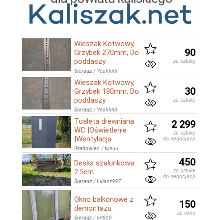
Wieszak Kotwowy,
90
Grzybek 270mm, Do
poddaszy
za sztukę
Sieradz
/
Yeahhhh
Wieszak Kotwowy,
30
Grzybek 180mm, Do
poddaszy
za sztukę
Sieradz
/
Yeahhhh
Toaleta drewniana
2 299
WC |Oświetlenie
za sztukę
|Wentylacja
do negocjacji
Grabowiec
/
kynuu
450
Deska szalunkowa
2.5cm
za sztukę
do negocjacji
Sieradz
/
lukasz997
Okno balkonowe z
150
demontażu
za okno
Sieradz
/
pit820