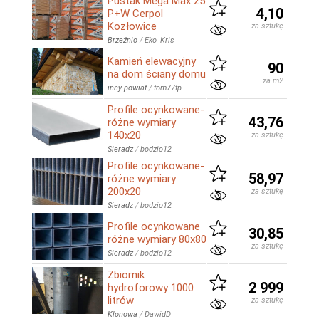
Pustak Mega Max 25
4,10
P+W Cerpol
Kozłowice
za sztukę
Brzeźnio
/
Eko_Kris
Kamień elewacyjny
90
na dom ściany domu
za m2
inny powiat
/
tom77tp
Profile ocynkowane-
43,76
różne wymiary
140x20
za sztukę
Sieradz
/
bodzio12
Profile ocynkowane-
58,97
różne wymiary
200x20
za sztukę
Sieradz
/
bodzio12
Profile ocynkowane
30,85
różne wymiary 80x80
za sztukę
Sieradz
/
bodzio12
Zbiornik
2 999
hydroforowy 1000
litrów
za sztukę
Klonowa
/
DawidD