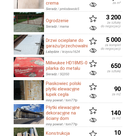
crema
za m²
Sieradz
/
pmlodawski5
3 200
Ogrodzenie
za sztukę
do negocjacji
Sieradz
/
mama
5 000
Drzwi ocieplane do
garażu/przechowalni
za komplet
do negocjacji
Łabędzie
/
krzysiu1624
Millwukee HD18MS-0
650
pilarka do metalu
za sztukę
Sieradz
/
SQ350
Piaskowiec polski
90
płytki elewacyjne
łupek cegła
za m2
inny powiat
/
tom77tp
Płytki elewacyjne
140
dekoracyjne na
ściany dom
za m2
inny powiat
/
tom77tp
10
Konstrukcja