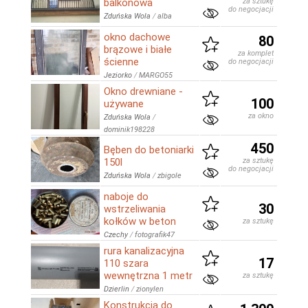
balkonowa
za sztukę
do negocjacji
Zduńska Wola
/
alba
okno dachowe
80
brązowe i białe
za komplet
ścienne
do negocjacji
Jeziorko
/
MARGO55
Okno drewniane -
100
używane
za okno
Zduńska Wola
/
dominik198228
450
Bęben do betoniarki
150l
za sztukę
do negocjacji
Zduńska Wola
/
zbigole
naboje do
30
wstrzeliwania
kołków w beton
za sztukę
Czechy
/
fotografik47
rura kanalizacyjna
17
110 szara
wewnętrzna 1 metr
za sztukę
Dzierlin
/
zionylen
Konstrukcja do