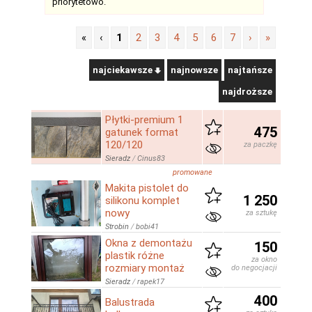
priorytetowo.
«
‹
1
2
3
4
5
6
7
›
»
najciekawsze
najnowsze
najtańsze
najdroższe
Płytki-premium 1
475
gatunek format
120/120
za paczkę
Sieradz
/
Cinus83
promowane
Makita pistolet do
1 250
silikonu komplet
nowy
za sztukę
Strobin
/
bobi41
Okna z demontażu
150
plastik różne
za okno
rozmiary montaż
do negocjacji
Sieradz
/
rapek17
400
Balustrada