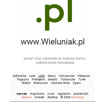
sprzęt oraz materiały do budowy domu i
wykończenia mieszkania
Bełchatów
Łask
Łódź
Kalisz
Ostrzeszów
Pabianice
Pajęczno
Poddębice
Sieradz
Tomaszów
Turek
Wieluń
Wieruszów
Zduńska Wola
Zgierz
wystaw
moje konto
o nas
regulamin
prywatność
© 2026
reklama
kontakt
desktop
Wystaw.pl