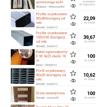
armstronga sufit
za komplet
do negocjacji
Wróblew
/
9k9konrad9k9
Profile ocynkowane
22,09
80x40dostępny od
reki
za sztukę
Sieradz
/
bodzio12
Profile ocynkowane
39,67
100x100 dostępny
od reki
za sztukę
Sieradz
/
bodzio12
Kabel ognioodporny
100
E 90 4x25 około 18
m
za sztukę
Beleń
/
06082014
Profil ocynkowany
10,62
80x20 dostępny od
reki
za sztukę
Sieradz
/
bodzio12
100
Drzwi wewnętrzne
za sztukę
Sieradz
/
andrzej50