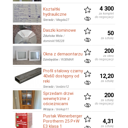
4 300
Kształtki
hydrauliczne
za komplet
do negocjacji
Sieradz
/
Magda27
Daszki kominowe
50
Zduńska Wola
/
za sztukę
dominik198228
200
Okna z demaontarzu
za okno
do negocjacji
Dziebędów
/
ROBMAR
Profil stalowy czarny
12,20
40x60 dostępny od
reki
za sztukę
Sieradz
/
bodzio12
Sprzedam drzwi
200
wewnętrzne z
za sztukę
ościeżnicami
do negocjacji
Wrząca
/
biskup11
Pustak Wienerberger
4,31
Porotherm 25 P+W
E3 klasa 1
za sztukę