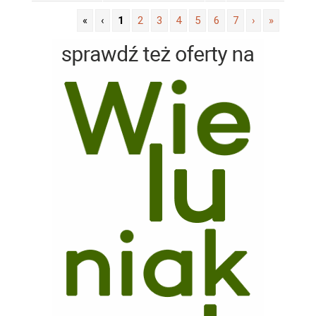
«
‹
1
2
3
4
5
6
7
›
»