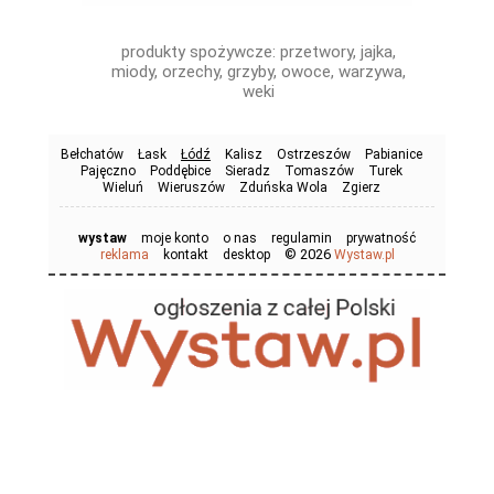
produkty spożywcze: przetwory, jajka,
miody, orzechy, grzyby, owoce, warzywa,
weki
Bełchatów
Łask
Łódź
Kalisz
Ostrzeszów
Pabianice
Pajęczno
Poddębice
Sieradz
Tomaszów
Turek
Wieluń
Wieruszów
Zduńska Wola
Zgierz
wystaw
moje konto
o nas
regulamin
prywatność
© 2026
reklama
kontakt
desktop
Wystaw.pl