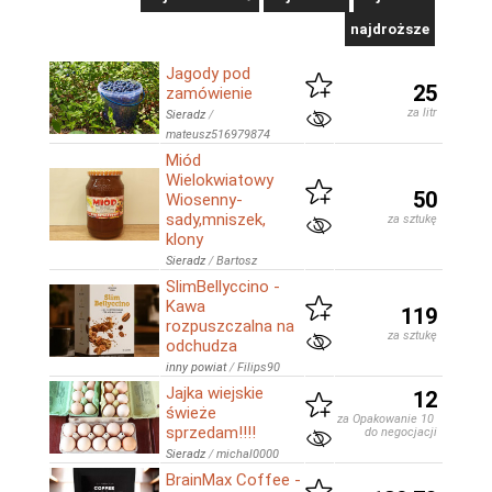
najdroższe
Jagody pod
25
zamówienie
za litr
Sieradz
/
mateusz516979874
Miód
Wielokwiatowy
50
Wiosenny-
sady,mniszek,
za sztukę
klony
Sieradz
/
Bartosz
SlimBellyccino -
Kawa
119
rozpuszczalna na
za sztukę
odchudza
inny powiat
/
Filips90
Jajka wiejskie
12
świeże
za Opakowanie 10 sztuk
sprzedam!!!!
do negocjacji
Sieradz
/
michal0000
BrainMax Coffee -