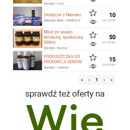
Sieradz
/
Leo2
10
Słodycze z Niemiec
za sztukę
Zduńska Wola
/
06082014
Miód ze spadzi
50
liściastej, spadziowy
900ml
za sztukę
Sieradz
/
Bartosz
PODPUSZCZKA DO
15
PRODUKCJI SERÓW
za sztukę
Sieradz
/
sztamax
«
‹
1
›
»