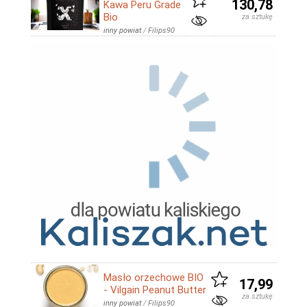
130,78
Kawa Peru Grade
Bio
za sztukę
inny powiat
/
Filips90
Masło orzechowe BIO
17,99
- Vilgain Peanut Butter
za sztukę
inny powiat
/
Filips90