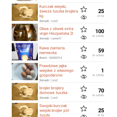
Kurczak wiejski,
25
świeża tuszka brojlera
kg
za kg
Sieradz
/
Leo2
Oliwa z oliwek extra
100
virgin Hiszpańska 2l
za sztukę
Sieradz
/
camell1
Kawa ziarnista
59
niemiecka
za sztukę
Beleń
/
06082014
Prawdziwe jajka
1
wiejskie z własnego
gospodarstw
za sztukę
Sieradz
/
Leo2
brojler brojlery
70
domowe tuszka
za sztukę
Sieradz
/
Leo2
Swojski kurczak
25
wiejski brojler pół
tuszki
za kg