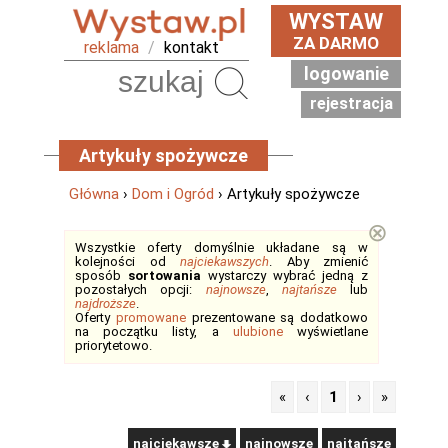
WYSTAW
ZA DARMO
reklama
/
kontakt
logowanie
Szukaj
rejestracja
Artykuły spożywcze
Główna
›
Dom i Ogród
› Artykuły spożywcze
⊗
Wszystkie oferty domyślnie układane są w
kolejności od
najciekawszych
. Aby zmienić
sposób
sortowania
wystarczy wybrać jedną z
pozostałych opcji:
najnowsze
,
najtańsze
lub
najdroższe
.
Oferty
promowane
prezentowane są dodatkowo
na początku listy, a
ulubione
wyświetlane
priorytetowo.
«
‹
1
›
»
najciekawsze
najnowsze
najtańsze