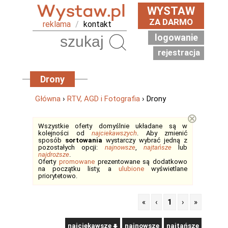
WYSTAW
ZA DARMO
reklama
/
kontakt
logowanie
Szukaj
rejestracja
Drony
Główna
›
RTV, AGD i Fotografia
› Drony
⊗
Wszystkie oferty domyślnie układane są w
kolejności od
najciekawszych
. Aby zmienić
sposób
sortowania
wystarczy wybrać jedną z
pozostałych opcji:
najnowsze
,
najtańsze
lub
najdroższe
.
Oferty
promowane
prezentowane są dodatkowo
na początku listy, a
ulubione
wyświetlane
priorytetowo.
«
‹
1
›
»
najciekawsze
najnowsze
najtańsze