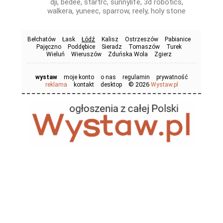
dji, bedee, startrc, sunnylife, 3d robotics,
walkera, yuneec, sparrow, reely, holy stone
Bełchatów
Łask
Łódź
Kalisz
Ostrzeszów
Pabianice
Pajęczno
Poddębice
Sieradz
Tomaszów
Turek
Wieluń
Wieruszów
Zduńska Wola
Zgierz
wystaw
moje konto
o nas
regulamin
prywatność
© 2026
reklama
kontakt
desktop
Wystaw.pl