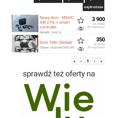
najdroższe
Nowy dron - MAVIC
3 900
AIR 2 Fly + smart
za sztukę
controller
do negocjacji
Sieradz
/
seat_m
350
Dron Tello (Global)
za drona
do negocjacji
Chojne
/
krzysiek12451245
«
‹
1
›
»