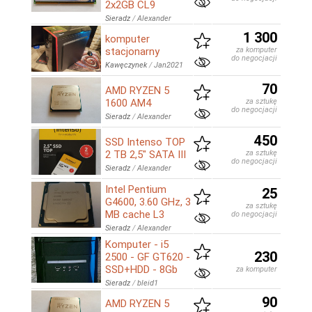
2x2GB CL9
Sieradz
/
Alexander
1 300
komputer
stacjonarny
za komputer
do negocjacji
Kawęczynek
/
Jan2021
70
AMD RYZEN 5
1600 AM4
za sztukę
do negocjacji
Sieradz
/
Alexander
450
SSD Intenso TOP
2 TB 2,5" SATA III
za sztukę
do negocjacji
Sieradz
/
Alexander
Intel Pentium
25
G4600, 3.60 GHz, 3
za sztukę
MB cache L3
do negocjacji
Sieradz
/
Alexander
Komputer - i5
230
2500 - GF GT620 -
SSD+HDD - 8Gb
za komputer
Sieradz
/
bleid1
90
AMD RYZEN 5