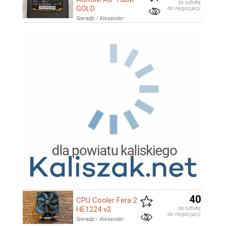
za sztukę
GOLD
do negocjacji
Sieradz
/
Alexander
40
CPU Cooler Fera 2
HE1224 v2
za sztukę
do negocjacji
Sieradz
/
Alexander