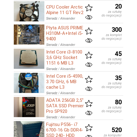
20
CPU Cooler Arctic
Alpine 11 GT Rev.2
za sztukę
do negocjacji
Sieradz
/
Alexander
Płyta ASUS PRIME
300
H310M-A+Intel i5-
za komplet
9400
do negocjacji
Sieradz
/
Alexander
Intel Core i3-8100
45
3,6 GHz Socket
za sztukę
1151 6 MB L3
do negocjacji
Sieradz
/
Alexander
Intel Core i5-4590,
35
3.70 GHz, 6 MB
za sztukę
cache L3
do negocjacji
Sieradz
/
Alexander
ADATA 256GB 2,5''
80
SATA SSD Premier
za sztukę
Pro SP920
do negocjacji
Sieradz
/
Alexander
Fujitsu P556- i7
520
6700-16 Gb DDR4-
SSD 240- HDD
za komputer