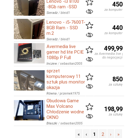
Lenovo -i3 8100
450
-8Gb ram -SSD
za komputer
Sieradz
/
bleid1
Lenovo - i5-7600T-
440
8GB Ram - SSD
m.2
za komputer
Sieradz
/
bleid1
Avermedia live
499,99
gamer hd lite PCIE
za Avermedia live gamer hd 
1080p P Full
do negocjacji
Inczew
/
sebastian2005
sprzet
komputerowy 11
850
sztuk plus monitor
za sztukę
okazja
Równa
/
przemek1975
Obudowa Game
Max Volcano
198,99
Chłodzenie wodne
za sztukę
OKNO
Błaszki
/
sebastian2005
«
‹
1
2
›
»