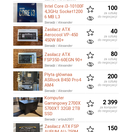
Intel Core i3-10100F
100
4,3GHz Socket1200
za sztukę
6 MB L3
do negocjacji
Sieradz
/
Alexander
Zasilacz ATX
40
Aerocool VP-450
za sztukę
450W 80+
do negocjacji
Sieradz
/
Alexander
80
Zasilacz ATX
FSP350-60EGN 90+
za sztukę
do negocjacji
Sieradz
/
Alexander
Płyta głównaa
200
ASRock B450 Pro4
za sztukę
AM4
do negocjacji
Sieradz
/
Alexander
Komputer
2 399
Gamingowy 2700X
za komputer
5700XT 32GB 2TB
do negocjacji
SSD
Sieradz
/
artzub2001
Zasilacz ATX FSP
150
AURUM AU-750M