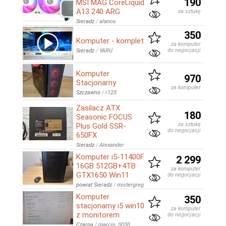
190
MSI MAG CoreLiquid
A13 240 ARG
za sztukę
Sieradz
/
alanos
350
Komputer - komplet
za komputer
do negocjacji
Sieradz
/
YARU
Komputer
970
Stacjonarny
za komputer
Szczawno
/
r123
Zasilacz ATX
180
Seasonic FOCUS
za sztukę
Plus Gold SSR-
do negocjacji
650FX
Sieradz
/
Alexander
Komputer i5-11400F
2 299
16GB 512GB+4TB
za komputer
GTX1650 Win11
do negocjacji
powiat Sieradz
/
mistergreg
Komputer
350
stacjonarny i5 win10
za komputer
z monitorem
do negocjacji
Czarna
/
marcin_S030