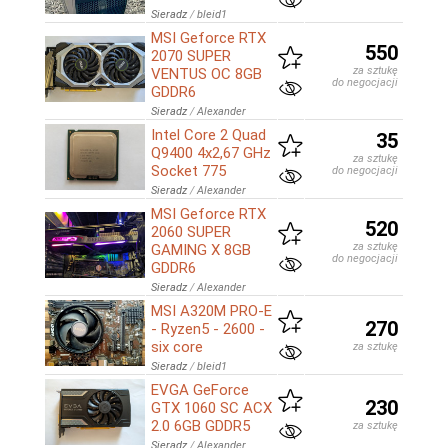
Sieradz
/
bleid1
MSI Geforce RTX
550
2070 SUPER
za sztukę
VENTUS OC 8GB
do negocjacji
GDDR6
Sieradz
/
Alexander
Intel Core 2 Quad
35
Q9400 4x2,67 GHz
za sztukę
Socket 775
do negocjacji
Sieradz
/
Alexander
MSI Geforce RTX
520
2060 SUPER
za sztukę
GAMING X 8GB
do negocjacji
GDDR6
Sieradz
/
Alexander
MSI A320M PRO-E
270
- Ryzen5 - 2600 -
six core
za sztukę
Sieradz
/
bleid1
EVGA GeForce
230
GTX 1060 SC ACX
2.0 6GB GDDR5
za sztukę
Sieradz
/
Alexander