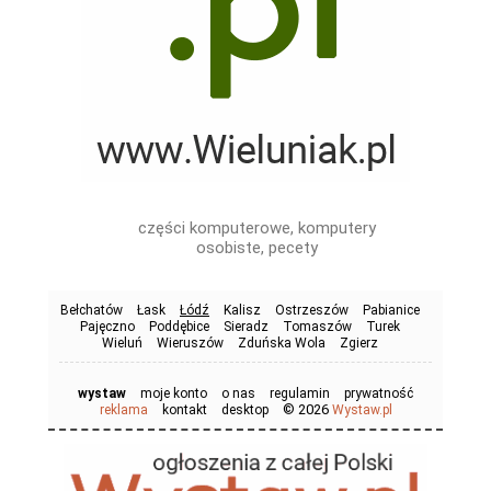
części komputerowe, komputery
osobiste, pecety
Bełchatów
Łask
Łódź
Kalisz
Ostrzeszów
Pabianice
Pajęczno
Poddębice
Sieradz
Tomaszów
Turek
Wieluń
Wieruszów
Zduńska Wola
Zgierz
wystaw
moje konto
o nas
regulamin
prywatność
© 2026
reklama
kontakt
desktop
Wystaw.pl