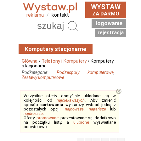
WYSTAW
ZA DARMO
reklama
/
kontakt
logowanie
Szukaj
rejestracja
Komputery stacjonarne
Główna
›
Telefony i Komputery
› Komputery
stacjonarne
Podkategorie:
Podzespoły komputerowe
,
Zestawy komputerowe
⊗
Wszystkie oferty domyślnie układane są w
kolejności od
najciekawszych
. Aby zmienić
sposób
sortowania
wystarczy wybrać jedną z
pozostałych opcji:
najnowsze
,
najtańsze
lub
najdroższe
.
Oferty
promowane
prezentowane są dodatkowo
na początku listy, a
ulubione
wyświetlane
priorytetowo.