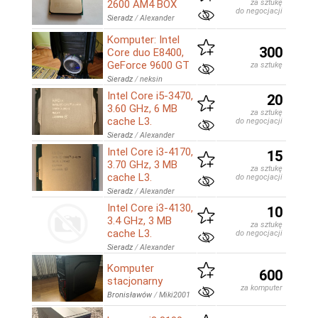
2600 AM4 BOX
za sztukę
do negocjacji
Sieradz
/
Alexander
Komputer: Intel
300
Core duo E8400,
GeForce 9600 GT
za sztukę
Sieradz
/
neksin
Intel Core i5-3470,
20
3.60 GHz, 6 MB
za sztukę
cache L3.
do negocjacji
Sieradz
/
Alexander
Intel Core i3-4170,
15
3.70 GHz, 3 MB
za sztukę
cache L3.
do negocjacji
Sieradz
/
Alexander
Intel Core i3-4130,
10
3.4 GHz, 3 MB
za sztukę
cache L3.
do negocjacji
Sieradz
/
Alexander
Komputer
600
stacjonarny
za komputer
Bronisławów
/
Miki2001