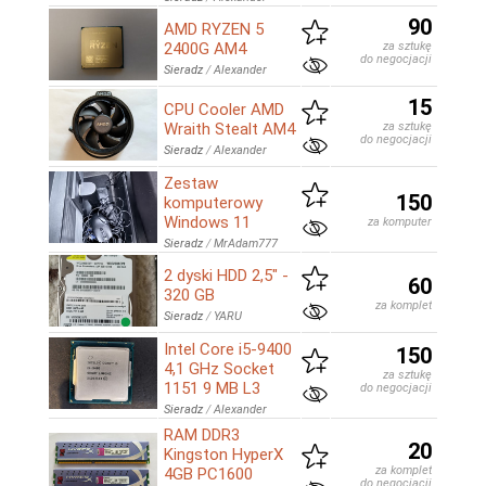
90
AMD RYZEN 5
2400G AM4
za sztukę
do negocjacji
Sieradz
/
Alexander
15
CPU Cooler AMD
Wraith Stealt AM4
za sztukę
do negocjacji
Sieradz
/
Alexander
Zestaw
150
komputerowy
Windows 11
za komputer
Sieradz
/
MrAdam777
2 dyski HDD 2,5" -
60
320 GB
za komplet
Sieradz
/
YARU
Intel Core i5-9400
150
4,1 GHz Socket
za sztukę
1151 9 MB L3
do negocjacji
Sieradz
/
Alexander
RAM DDR3
20
Kingston HyperX
za komplet
4GB PC1600
do negocjacji