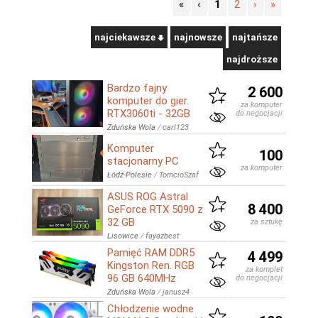
«
‹
1
2
›
»
najciekawsze
najnowsze
najtańsze
najdroższe
Bardzo fajny
2 600
komputer do gier.
za komputer
RTX3060ti - 32GB
do negocjacji
Zduńska Wola
/
carl123
Komputer
100
stacjonarny PC
za komputer
Łódź-Polesie
/
TomcioSzaf
ASUS ROG Astral
8 400
GeForce RTX 5090 z
32 GB
za sztukę
Lisowice
/
fayazbest
Pamięć RAM DDR5
4 499
Kingston Ren. RGB
za komplet
96 GB 640MHz
do negocjacji
Zduńska Wola
/
janusz4
Chłodzenie wodne