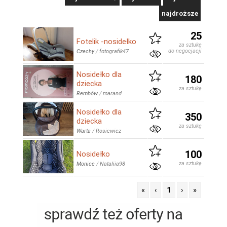
najdroższe
25
Fotelik -nosidełko
za sztukę
do negocjacji
Czechy
/
fotografik47
Nosidełko dla
180
dziecka
za sztukę
Rembów
/
marand
Nosidełko dla
350
dziecka
za sztukę
Warta
/
Rosiewicz
100
Nosidełko
za sztukę
Monice
/
Nataliia98
«
‹
1
›
»