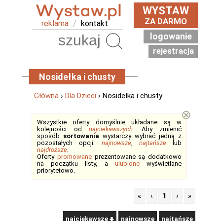
WYSTAW
ZA DARMO
reklama
/
kontakt
logowanie
Szukaj
rejestracja
Nosidełka i chusty
Główna
›
Dla Dzieci
› Nosidełka i chusty
⊗
Wszystkie oferty domyślnie układane są w
kolejności od
najciekawszych
. Aby zmienić
sposób
sortowania
wystarczy wybrać jedną z
pozostałych opcji:
najnowsze
,
najtańsze
lub
najdroższe
.
Oferty
promowane
prezentowane są dodatkowo
na początku listy, a
ulubione
wyświetlane
priorytetowo.
«
‹
1
›
»
najciekawsze
najnowsze
najtańsze