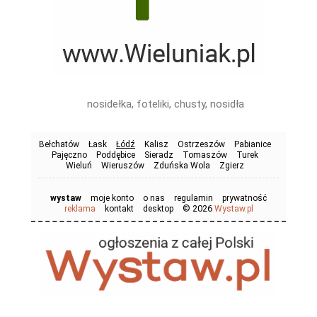
nosidełka, foteliki, chusty, nosidła
Bełchatów
Łask
Łódź
Kalisz
Ostrzeszów
Pabianice
Pajęczno
Poddębice
Sieradz
Tomaszów
Turek
Wieluń
Wieruszów
Zduńska Wola
Zgierz
wystaw
moje konto
o nas
regulamin
prywatność
© 2026
reklama
kontakt
desktop
Wystaw.pl