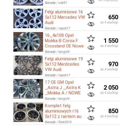
Sieradz
/
sdz91
Felgi aluminiowe 16
650
5x112 Mercedes VW
Audi
za 4 alufelgi
Sieradz
/
rapek17
16_4x108 Opel
1 550
Mokka B Corsa F
Crossland OE Nowe
za 4 alufelgi
Sieradz
/
bergi24
Felgi aluminiowe 19
970
5x112 Merdcedes
VW Audi
za 4 alufelgi
Sieradz
/
rapek17
17 OE GM Opel
2 050
_Astra J _Astra K
_Mokka A / NOWE
za 4 alufelgi
Sieradz
/
bergi24
Komplet felg
850
aluminiowych r16
5x112 z rantem au
za 4 alufelgi
Sieradz
/
filek2010