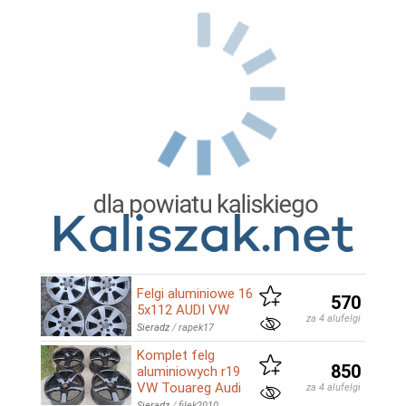
Felgi aluminiowe 16
570
5x112 AUDI VW
za 4 alufelgi
Sieradz
/
rapek17
Komplet felg
850
aluminiowych r19
VW Touareg Audi
za 4 alufelgi
Sieradz
/
filek2010