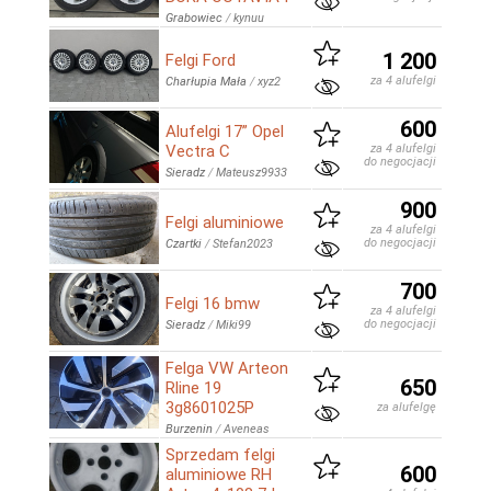
Grabowiec
/
kynuu
1 200
Felgi Ford
za 4 alufelgi
Charłupia Mała
/
xyz2
600
Alufelgi 17” Opel
Vectra C
za 4 alufelgi
do negocjacji
Sieradz
/
Mateusz9933
900
Felgi aluminiowe
za 4 alufelgi
do negocjacji
Czartki
/
Stefan2023
700
Felgi 16 bmw
za 4 alufelgi
do negocjacji
Sieradz
/
Miki99
Felga VW Arteon
650
Rline 19
3g8601025P
za alufelgę
Burzenin
/
Aveneas
Sprzedam felgi
600
aluminiowe RH