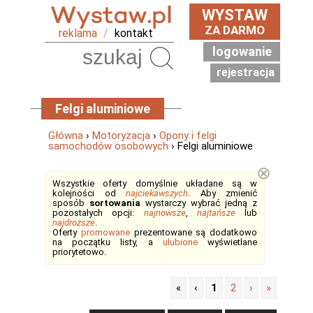
WYSTAW
ZA DARMO
reklama
/
kontakt
logowanie
Szukaj
rejestracja
Felgi aluminiowe
Główna
›
Motoryzacja
›
Opony i felgi
samochodów osobowych
› Felgi aluminiowe
⊗
Wszystkie oferty domyślnie układane są w
kolejności od
najciekawszych
. Aby zmienić
sposób
sortowania
wystarczy wybrać jedną z
pozostałych opcji:
najnowsze
,
najtańsze
lub
najdroższe
.
Oferty
promowane
prezentowane są dodatkowo
na początku listy, a
ulubione
wyświetlane
priorytetowo.
«
‹
1
2
›
»