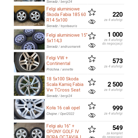
Sieradz
/
bergi24
Felgi aluminiowe
220
Skoda Fabia 185 60
R14 5x100
za 4 alufelgi
Sieradz
/
toyotaauris
1 000
Felgi aluminiowe 15"
5x114,3
za 4 alufelgi
do negocjacji
Sieradz
/
andrusmarek
Felgi VW +
573
Continental
za 4 alufelgi
Próchna
/
annette
18 5x100 Skoda
2 500
Scala Kamiq Fabia
Vw TCross Seat
za 4 alufelgi
Sieradz
/
bergi24
999
Koła 16 cali opel
za 4 alufelgi
Chojne
/
Opel2022
Felgi alu 16" +
549
OPONY GOLF IV
za komplet
BORA OCTAVIA I
do negocjacji