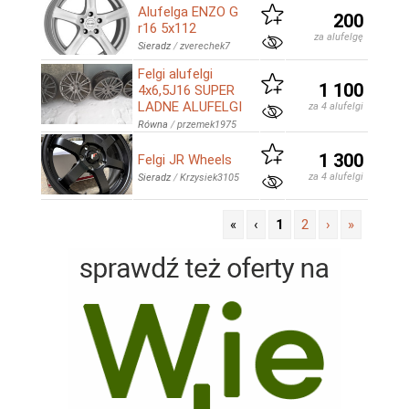
Alufelga ENZO G
200
r16 5x112
za alufelgę
Sieradz
/
zverechek7
Felgi alufelgi
1 100
4x6,5J16 SUPER
LADNE ALUFELGI
za 4 alufelgi
Równa
/
przemek1975
1 300
Felgi JR Wheels
za 4 alufelgi
Sieradz
/
Krzysiek3105
«
‹
1
2
›
»