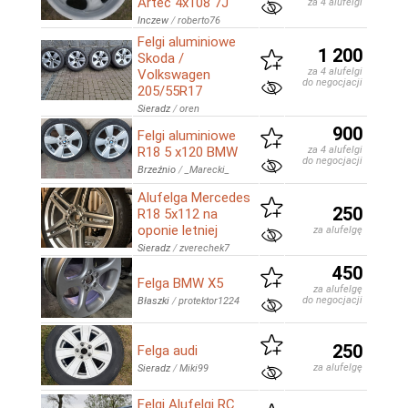
Artec 4x108 7J
za 4 alufelgi
Inczew
/
roberto76
Felgi aluminiowe
1 200
Skoda /
za 4 alufelgi
Volkswagen
do negocjacji
205/55R17
Sieradz
/
oren
900
Felgi aluminiowe
R18 5 x120 BMW
za 4 alufelgi
do negocjacji
Brzeźnio
/
_Marecki_
Alufelga Mercedes
250
R18 5x112 na
oponie letniej
za alufelgę
Sieradz
/
zverechek7
450
Felga BMW X5
za alufelgę
do negocjacji
Błaszki
/
protektor1224
250
Felga audi
za alufelgę
Sieradz
/
Miki99
Felgi Alufelgi RC