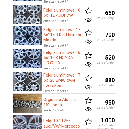
Sieradz
/
rapek17
Felgi aluminiowe 16
660
5x112 AUDI VW
za 4 alufelgi
Sieradz
/
rapek17
Felgi aluminiowe 17
790
5x114,3 Kia Hyundai
Mazda
za 4 alufelgi
Sieradz
/
rapek17
Felgi aluminiowe 16
520
5x114,3 HONDA
TOYOTA
za 4 alufelgi
Sieradz
/
rapek17
Felgi aluminiowe 17
880
5x120 BMW dwie
szerokości
za 4 alufelgi
Sieradz
/
rapek17
Orginalne Alufelgi
950
16"Honda
za 4 alufelgi
Warta
/
zibon5
1 000
Felgi 19 112x5
audi/VW/Mercedes
za 4 alufelgi
do negocjacji