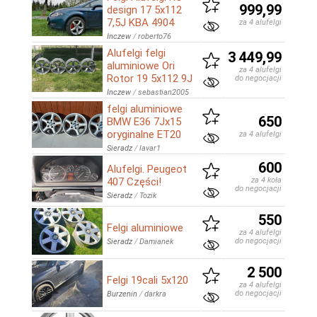
999,99
design 17 5x112
7,5J KBA 4904
za 4 alufelgi
Inczew
/
roberto76
Alufelgi felgi
3 449,99
aluminiowe Ori
za 4 alufelgi
Rotor 19 5x112 9J
do negocjacji
Inczew
/
sebastian2005
felgi aluminiowe
650
BMW E36 7Jx15
oryginalne ET20
za 4 alufelgi
Sieradz
/
lavar1
600
Alufelgi. Peugeot
407 Części!
za 4 koła
do negocjacji
Sieradz
/
Tozik
550
Felgi aluminiowe
za 4 alufelgi
do negocjacji
Sieradz
/
Damianek
2 500
Felgi 19cali 5x120
za 4 alufelgi
do negocjacji
Burzenin
/
darkra