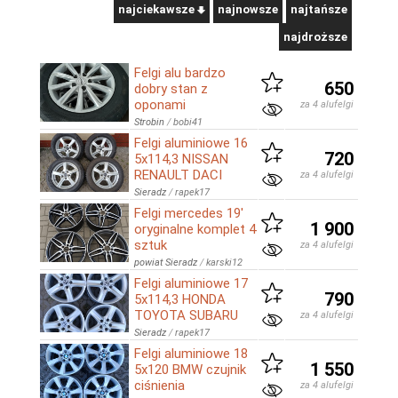
najciekawsze
najnowsze
najtańsze
najdroższe
Felgi alu bardzo
650
dobry stan z
oponami
za 4 alufelgi
Strobin
/
bobi41
Felgi aluminiowe 16
720
5x114,3 NISSAN
RENAULT DACI
za 4 alufelgi
Sieradz
/
rapek17
Felgi mercedes 19'
1 900
oryginalne komplet 4
sztuk
za 4 alufelgi
powiat Sieradz
/
karski12
Felgi aluminiowe 17
790
5x114,3 HONDA
TOYOTA SUBARU
za 4 alufelgi
Sieradz
/
rapek17
Felgi aluminiowe 18
1 550
5x120 BMW czujnik
ciśnienia
za 4 alufelgi