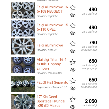
Felgi aluminiowe 16
490
5x108 PEUGEOT
za 4 alufelgi
Sieradz
/
rapek17
Felgi aluminiowe 15
490
5x110 OPEL
za 4 alufelgi
Sieradz
/
rapek17
790
Felgi aluminiowe
za 4 alufelgi
do negocjacji
Sieradz
/
rutra69
Alufelgi Titan 16 4
650
sztuki + opony
za 4 alufelgi
zimowe
do negocjacji
Sieradz
/
Paaaula123
650
FELGI Fiat Seicento
za 4 alufelgi
do negocjacji
Brąszewice
/
Michael_87
17'' Kia Ceed
2 050
Sportege Hyundai
ix20 i30 Mazda
za 4 alufelgi