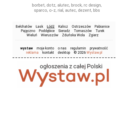
borbet, dotz, alutec, brock, rc design,
sparco, o-z, rial, autec, dezent, bbs
Bełchatów
Łask
Łódź
Kalisz
Ostrzeszów
Pabianice
Pajęczno
Poddębice
Sieradz
Tomaszów
Turek
Wieluń
Wieruszów
Zduńska Wola
Zgierz
wystaw
moje konto
o nas
regulamin
prywatność
© 2026
reklama
kontakt
desktop
Wystaw.pl