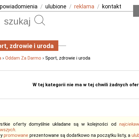
powiadomienia
/
ulubione
/
reklama
/
kontakt
Szukaj
rt, zdrowie i uroda
a
›
Oddam Za Darmo
› Sport, zdrowie i uroda
W tej kategorii nie ma w tej chwili żadnych ofert
stkie oferty domyślnie układane są w kolejności od
najcieka
owszych
.
ty
promowane
prezentowane są dodatkowo na początku listy, a
ulu