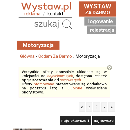
WYSTAW
ZA DARMO
reklama
/
kontakt
logowanie
Szukaj
rejestracja
Motoryzacja
Główna
›
Oddam Za Darmo
› Motoryzacja
⊗
Wszystkie oferty domyślnie układane są w
kolejności od
najciekawszych
, dostępna jest też
opcja
sortowania
od
najnowszych
.
Oferty
promowane
prezentowane są dodatkowo
na początku listy, a
ulubione
wyświetlane
priorytetowo.
«
‹
1
›
»
najciekawsze
najnowsze