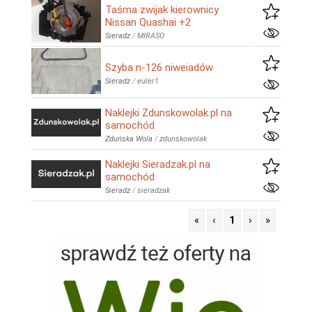
Taśma zwijak kierownicy
Nissan Quashai +2
Sieradz
/
MIRASO
Szyba n-126 niweiadów
Sieradz
/
euler1
Naklejki Zdunskowolak.pl na
samochód
Zduńska Wola
/
zdunskowolak
Naklejki Sieradzak.pl na
samochód
Sieradz
/
sieradzak
«
‹
1
›
»