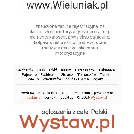
znalezione tablice rejestracyjne, za
darmo: złom motoryzacyjny, opony, felgi,
elementy karoserii, płyny eksploatacyjne,
kołpaki, części samochodowe, stare
maszyny rolnicze, akcesoria
motoryzacyjne
Bełchatów
Łask
Łódź
Kalisz
Ostrzeszów
Pabianice
Pajęczno
Poddębice
Sieradz
Tomaszów
Turek
Wieluń
Wieruszów
Zduńska Wola
Zgierz
wystaw
moje konto
o nas
regulamin
prywatność
© 2026
reklama
kontakt
desktop
Wystaw.pl