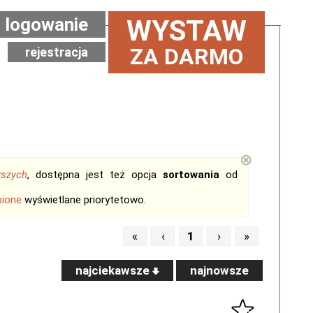
logowanie
WYSTAW
ZA DARMO
rejestracja
⊗
wszych
, dostępna jest też opcja
sortowania
od
bione
wyświetlane priorytetowo.
«
‹
1
›
»
najciekawsze
najnowsze