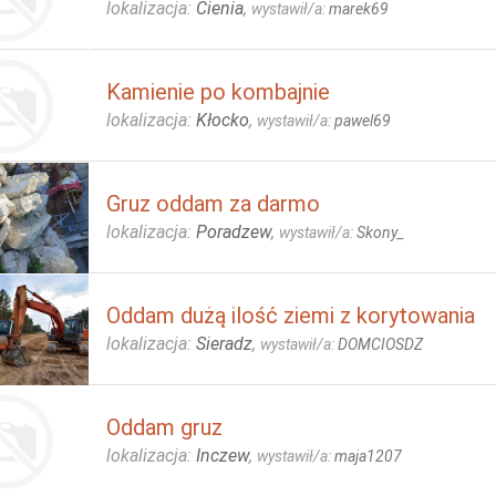
lokalizacja:
Cienia
,
wystawił/a:
marek69
Kamienie po kombajnie
lokalizacja:
Kłocko
,
wystawił/a:
pawel69
Gruz oddam za darmo
lokalizacja:
Poradzew
,
wystawił/a:
Skony_
Oddam dużą ilość ziemi z korytowania
lokalizacja:
Sieradz
,
wystawił/a:
DOMCIOSDZ
Oddam gruz
lokalizacja:
Inczew
,
wystawił/a:
maja1207