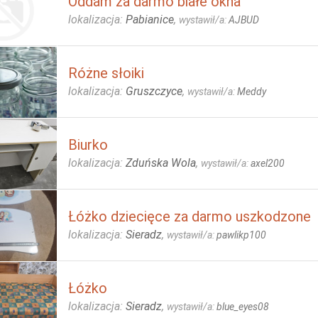
Oddam za darmo białe okna
lokalizacja:
Pabianice
,
wystawił/a:
AJBUD
Różne słoiki
lokalizacja:
Gruszczyce
,
wystawił/a:
Meddy
Biurko
lokalizacja:
Zduńska Wola
,
wystawił/a:
axel200
Łóżko dziecięce za darmo uszkodzone
lokalizacja:
Sieradz
,
wystawił/a:
pawlikp100
Łóżko
lokalizacja:
Sieradz
,
wystawił/a:
blue_eyes08