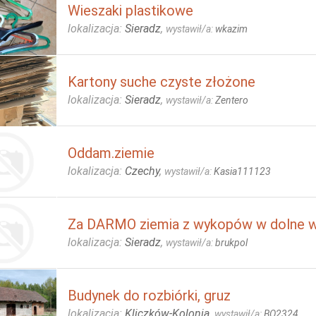
Wieszaki plastikowe
lokalizacja:
Sieradz
,
wystawił/a:
wkazim
Kartony suche czyste złożone
lokalizacja:
Sieradz
,
wystawił/a:
Zentero
Oddam.ziemie
lokalizacja:
Czechy
,
wystawił/a:
Kasia111123
Za DARMO ziemia z wykopów w dolne 
lokalizacja:
Sieradz
,
wystawił/a:
brukpol
Budynek do rozbiórki, gruz
lokalizacja:
Kliczków-Kolonia
,
wystawił/a:
BO2324