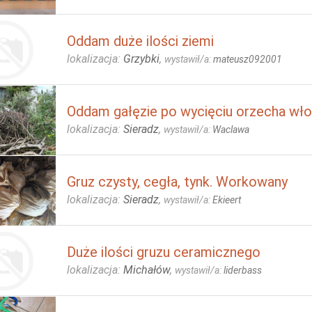
Oddam duże ilości ziemi
lokalizacja:
Grzybki
,
wystawił/a:
mateusz092001
Oddam gałęzie po wycięciu orzecha wł
lokalizacja:
Sieradz
,
wystawił/a:
Waclawa
Gruz czysty, cegła, tynk. Workowany
lokalizacja:
Sieradz
,
wystawił/a:
Ekieert
Duże ilości gruzu ceramicznego
lokalizacja:
Michałów
,
wystawił/a:
liderbass