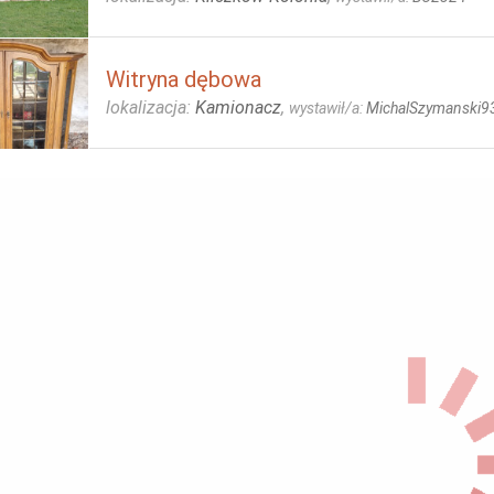
Witryna dębowa
lokalizacja:
Kamionacz
,
wystawił/a:
MichalSzymanski9