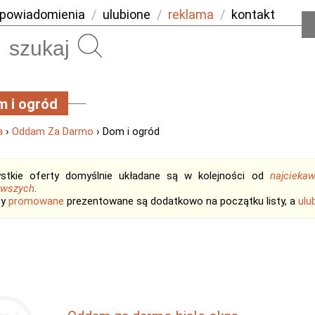
powiadomienia
/
ulubione
/
reklama
/
kontakt
Szukaj
 i ogród
a
›
Oddam Za Darmo
› Dom i ogród
stkie oferty domyślnie układane są w kolejności od
najcieka
owszych
.
ty
promowane
prezentowane są dodatkowo na początku listy, a
ulu