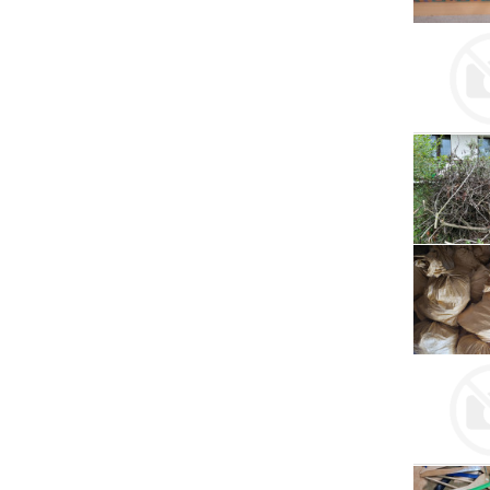
Serwis RTV, AGD, elektronika i inne
Sport, turystyka i rekreacja
Sprzątanie i oczyszczanie
Tekstylia, kosmetyka i fryzjerstwo
Ubezpieczenia
Zdrowie i medycyna
Zwierzęta, rolnictwo i środowisko
Pozostałe