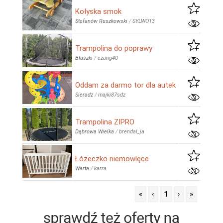
Kołyska smok
Stefanów Ruszkowski
/
SYLWO13
Trampolina do poprawy
Błaszki
/
czang40
Oddam za darmo tor dla autek
Sieradz
/
majki87sdz
Trampolina ZIPRO
Dąbrowa Wielka
/
brendal_ja
Łóżeczko niemowlęce
Warta
/
karra
«
‹
1
›
»