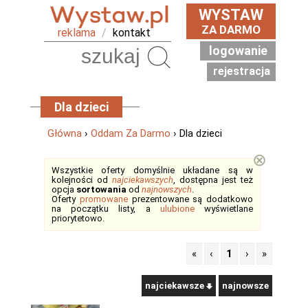
WYSTAW
ZA DARMO
reklama
/
kontakt
logowanie
Szukaj
rejestracja
Dla dzieci
Główna
›
Oddam Za Darmo
› Dla dzieci
⊗
Wszystkie oferty domyślnie układane są w
kolejności od
najciekawszych
, dostępna jest też
opcja
sortowania
od
najnowszych
.
Oferty
promowane
prezentowane są dodatkowo
na początku listy, a
ulubione
wyświetlane
priorytetowo.
«
‹
1
›
»
najciekawsze
najnowsze