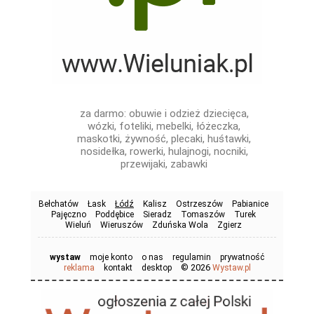
za darmo: obuwie i odzież dziecięca,
wózki, foteliki, mebelki, łóżeczka,
maskotki, żywność, plecaki, huśtawki,
nosidełka, rowerki, hulajnogi, nocniki,
przewijaki, zabawki
Bełchatów
Łask
Łódź
Kalisz
Ostrzeszów
Pabianice
Pajęczno
Poddębice
Sieradz
Tomaszów
Turek
Wieluń
Wieruszów
Zduńska Wola
Zgierz
wystaw
moje konto
o nas
regulamin
prywatność
© 2026
reklama
kontakt
desktop
Wystaw.pl