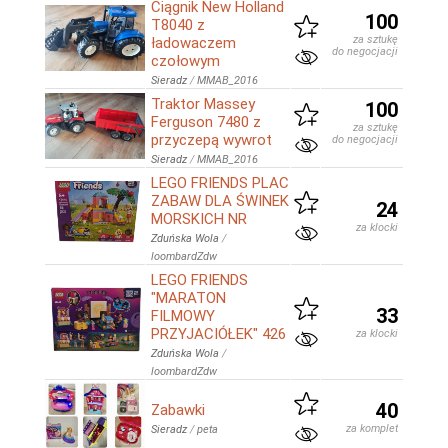
Ciągnik New Holland
100
T8040 z
za sztukę
ładowaczem
do negocjacji
czołowym
Sieradz
/
MMAB_2016
Traktor Massey
100
Ferguson 7480 z
za sztukę
przyczepą wywrot
do negocjacji
Sieradz
/
MMAB_2016
LEGO FRIENDS PLAC
ZABAW DLA ŚWINEK
24
MORSKICH NR
za klocki
Zduńska Wola
/
loombardZdw
LEGO FRIENDS
"MARATON
33
FILMOWY
PRZYJACIÓŁEK" 426
za klocki
Zduńska Wola
/
loombardZdw
40
Zabawki
za komplet
Sieradz
/
peta