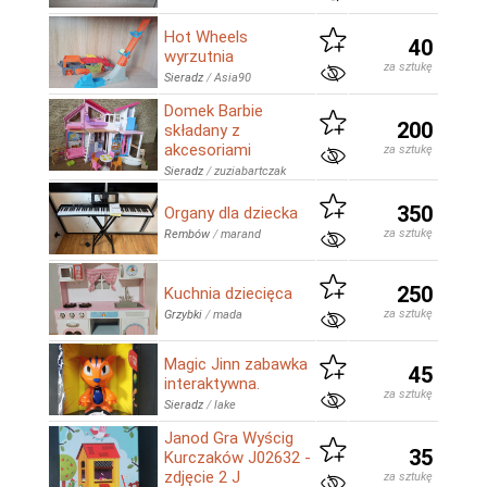
Hot Wheels
40
wyrzutnia
za sztukę
Sieradz
/
Asia90
Domek Barbie
200
składany z
akcesoriami
za sztukę
Sieradz
/
zuziabartczak
350
Organy dla dziecka
za sztukę
Rembów
/
marand
250
Kuchnia dziecięca
za sztukę
Grzybki
/
mada
Magic Jinn zabawka
45
interaktywna.
za sztukę
Sieradz
/
lake
Janod Gra Wyścig
35
Kurczaków J02632 -
zdjęcie 2 J
za sztukę