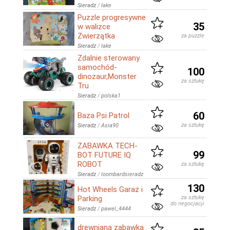
Sieradz
/
lake
Puzzle progresywne
35
w walizce
Zwierzątka
za puzzle
Sieradz
/
lake
Zdalnie sterowany
samochód-
100
dinozaur,Monster
za sztukę
Tru
Sieradz
/
polska1
60
Baza Psi Patrol
za sztukę
Sieradz
/
Asia90
ZABAWKA TECH-
99
BOT FUTURE IQ
ROBOT
za sztukę
Sieradz
/
loombardsieradz
130
Hot Wheels Garaż i
Parking
za sztukę
do negocjacji
Sieradz
/
pawel_4444
drewniana zabawka