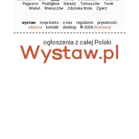
Pajęczno
Poddębice
Sieradz
Tomaszów
Turek
Wieluń
Wieruszów
Zduńska Wola
Zgierz
wystaw
moje konto
o nas
regulamin
prywatność
© 2026
reklama
kontakt
desktop
Wystaw.pl