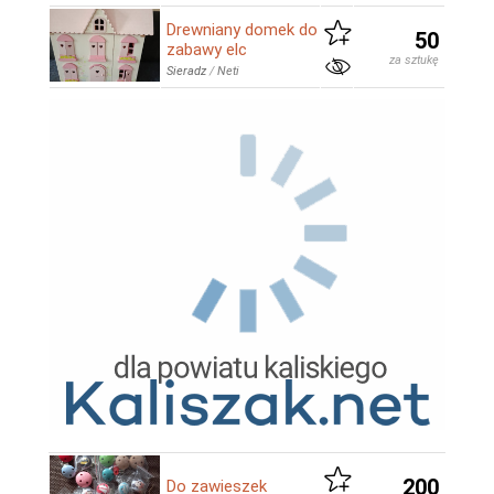
Drewniany domek do
50
zabawy elc
za sztukę
Sieradz
/
Neti
200
Do zawieszek