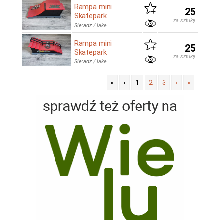
Rampa mini
25
Skatepark
za sztukę
Sieradz
/
lake
Rampa mini
25
Skatepark
za sztukę
Sieradz
/
lake
«
‹
1
2
3
›
»