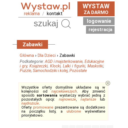
WYSTAW
ZA DARMO
reklama
/
kontakt
logowanie
Szukaj
rejestracja
Zabawki
Główna
›
Dla Dzieci
› Zabawki
Podkategorie:
AGD i majsterkowanie
,
Edukacyjne
i gry
,
Książeczki
,
Klocki
,
Lalki i figurki
,
Maskotki
,
Puzzle
,
Samochodziki i kolej
,
Pozostałe
⊗
Wszystkie oferty domyślnie układane są w
kolejności od
najciekawszych
. Aby zmienić
sposób
sortowania
wystarczy wybrać jedną z
pozostałych opcji:
najnowsze
,
najtańsze
lub
najdroższe
.
Oferty
promowane
prezentowane są dodatkowo
na początku listy, a
ulubione
wyświetlane
priorytetowo.