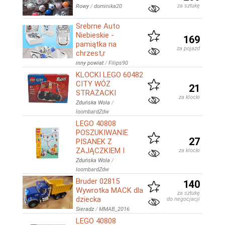
za sztukę
Rowy
/
dominika20
Srebrne Auto
Niebieskie -
169
pamiątka na
za pojazd
chrzest,r
inny powiat
/
Filips90
KLOCKI LEGO 60482
CITY WÓZ
21
STRAŻACKI
za klocki
Zduńska Wola
/
loombardZdw
LEGO 40808
POSZUKIWANIE
27
PISANEK Z
ZAJĄCZKIEM I
za klocki
Zduńska Wola
/
loombardZdw
Bruder 02815
140
Wywrotka MACK dla
za sztukę
dziecka
do negocjacji
Sieradz
/
MMAB_2016
LEGO 40808