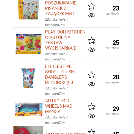
POSZUKIWANIE
23
PISANEK Z
ZAJĄCZKIEM I
za klocki
Zduńska Wola
/
loombardZdw
PLAY-DOH KITCHEN
CIASTOLINA
25
ZESTAW
WYCISKARKA D
za sztukę
Zduńska Wola
/
loombardZdw
LITTLEST PET
SHOP - PLUSH
20
DANGLERS
BLINDBOX (00
za sztukę
Zduńska Wola
/
loombardZdw
AUTKO HOT
WHEELS MAD
29
MANGA
za sztukę
Zduńska Wola
/
loombardZdw