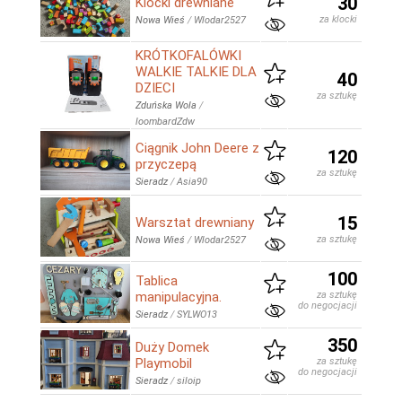
30
Klocki drewniane
za klocki
Nowa Wieś
/
Wlodar2527
KRÓTKOFALÓWKI
WALKIE TALKIE DLA
40
DZIECI
za sztukę
Zduńska Wola
/
loombardZdw
Ciągnik John Deere z
120
przyczepą
za sztukę
Sieradz
/
Asia90
15
Warsztat drewniany
za sztukę
Nowa Wieś
/
Wlodar2527
100
Tablica
manipulacyjna.
za sztukę
do negocjacji
Sieradz
/
SYLWO13
350
Duży Domek
Playmobil
za sztukę
do negocjacji
Sieradz
/
siloip