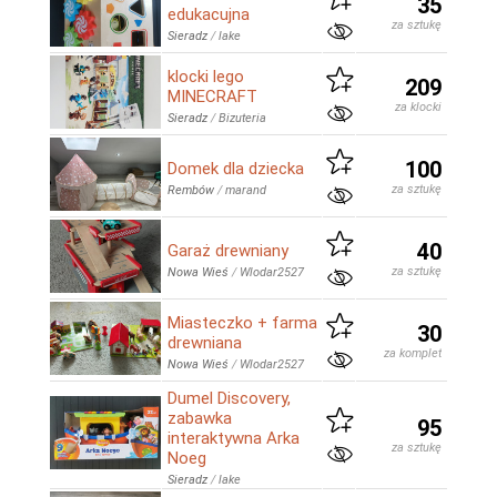
35
edukacujna
za sztukę
Sieradz
/
lake
klocki lego
209
MINECRAFT
za klocki
Sieradz
/
Bizuteria
100
Domek dla dziecka
za sztukę
Rembów
/
marand
40
Garaż drewniany
za sztukę
Nowa Wieś
/
Wlodar2527
Miasteczko + farma
30
drewniana
za komplet
Nowa Wieś
/
Wlodar2527
Dumel Discovery,
zabawka
95
interaktywna Arka
za sztukę
Noeg
Sieradz
/
lake