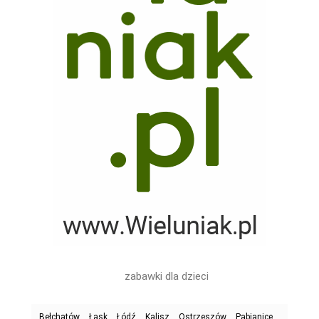
zabawki dla dzieci
Bełchatów
Łask
Łódź
Kalisz
Ostrzeszów
Pabianice