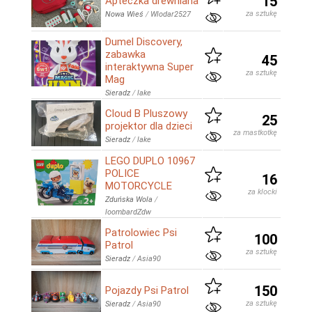
15
Apteczka drewniana
za sztukę
Nowa Wieś
/
Wlodar2527
Dumel Discovery,
zabawka
45
interaktywna Super
za sztukę
Mag
Sieradz
/
lake
Cloud B Pluszowy
25
projektor dla dzieci
za mastkotkę
Sieradz
/
lake
LEGO DUPLO 10967
POLICE
16
MOTORCYCLE
za klocki
Zduńska Wola
/
loombardZdw
Patrolowiec Psi
100
Patrol
za sztukę
Sieradz
/
Asia90
150
Pojazdy Psi Patrol
za sztukę
Sieradz
/
Asia90