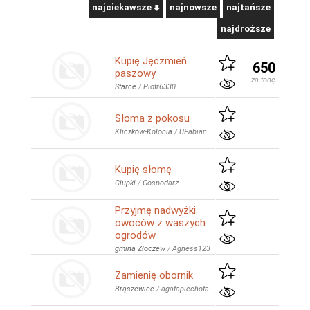
najciekawsze
najnowsze
najtańsze
najdroższe
Kupię Jęczmień
650
paszowy
za tonę
Starce
/
Piotr6330
Słoma z pokosu
Kliczków-Kolonia
/
UFabian
Kupię słomę
Ciupki
/
Gospodarz
Przyjmę nadwyżki
owoców z waszych
ogrodów
gmina Złoczew
/
Agness123
Zamienię obornik
Brąszewice
/
agatapiechota