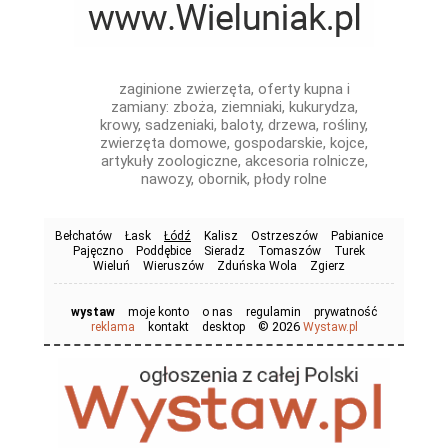
zaginione zwierzęta, oferty kupna i
zamiany: zboża, ziemniaki, kukurydza,
krowy, sadzeniaki, baloty, drzewa, rośliny,
zwierzęta domowe, gospodarskie, kojce,
artykuły zoologiczne, akcesoria rolnicze,
nawozy, obornik, płody rolne
Bełchatów
Łask
Łódź
Kalisz
Ostrzeszów
Pabianice
Pajęczno
Poddębice
Sieradz
Tomaszów
Turek
Wieluń
Wieruszów
Zduńska Wola
Zgierz
wystaw
moje konto
o nas
regulamin
prywatność
© 2026
reklama
kontakt
desktop
Wystaw.pl