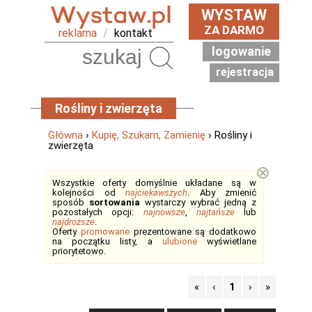
WYSTAW
ZA DARMO
reklama
/
kontakt
logowanie
Szukaj
rejestracja
Rośliny i zwierzęta
Główna
›
Kupię, Szukam, Zamienię
› Rośliny i
zwierzęta
⊗
Wszystkie oferty domyślnie układane są w
kolejności od
najciekawszych
. Aby zmienić
sposób
sortowania
wystarczy wybrać jedną z
pozostałych opcji:
najnowsze
,
najtańsze
lub
najdroższe
.
Oferty
promowane
prezentowane są dodatkowo
na początku listy, a
ulubione
wyświetlane
priorytetowo.
«
‹
1
›
»