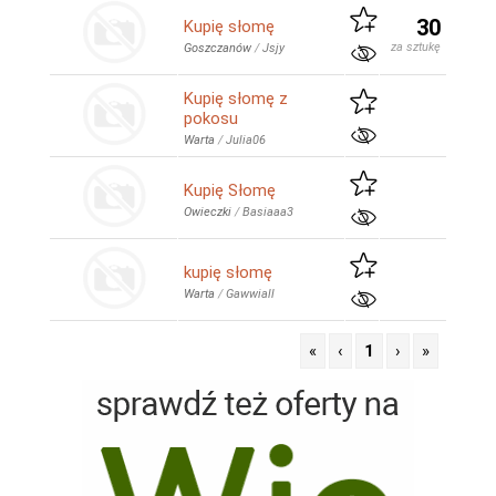
30
Kupię słomę
za sztukę
Goszczanów
/
Jsjy
Kupię słomę z
pokosu
Warta
/
Julia06
Kupię Słomę
Owieczki
/
Basiaaa3
kupię słomę
Warta
/
Gawwiall
«
‹
1
›
»