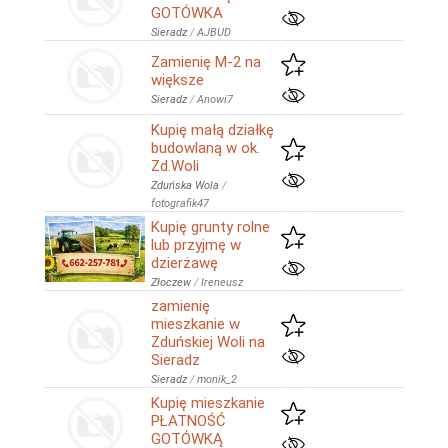
GOTÓWKA
Sieradz
/
AJBUD
Zamienię M-2 na
większe
Sieradz
/
Anowi7
Kupię małą działkę
budowlaną w ok.
Zd.Woli
Zduńska Wola
/
fotografik47
Kupię grunty rolne
lub przyjmę w
dzierżawę
Złoczew
/
Ireneusz
zamienię
mieszkanie w
Zduńskiej Woli na
Sieradz
Sieradz
/
monik_2
Kupię mieszkanie
PŁATNOŚĆ
GOTÓWKĄ