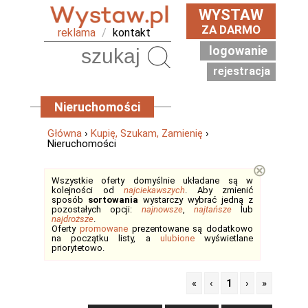
WYSTAW
ZA DARMO
reklama
/
kontakt
logowanie
Szukaj
rejestracja
Nieruchomości
Główna
›
Kupię, Szukam, Zamienię
›
Nieruchomości
⊗
Wszystkie oferty domyślnie układane są w
kolejności od
najciekawszych
. Aby zmienić
sposób
sortowania
wystarczy wybrać jedną z
pozostałych opcji:
najnowsze
,
najtańsze
lub
najdroższe
.
Oferty
promowane
prezentowane są dodatkowo
na początku listy, a
ulubione
wyświetlane
priorytetowo.
«
‹
1
›
»