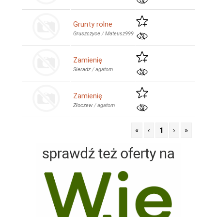
Grunty rolne
Gruszczyce
/
Mateusz999
Zamienię
Sieradz
/
agatom
Zamienię
Złoczew
/
agatom
«
‹
1
›
»