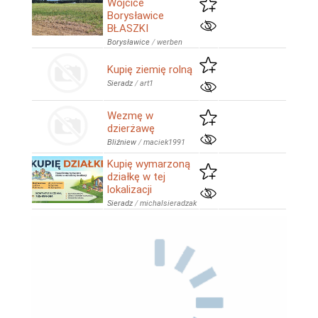
Wójcice
Borysławice
BŁASZKI
Borysławice
/
werben
Kupię ziemię rolną
Sieradz
/
art1
Wezmę w
dzierżawę
Bliźniew
/
maciek1991
Kupię wymarzoną
działkę w tej
lokalizacji
Sieradz
/
michalsieradzak