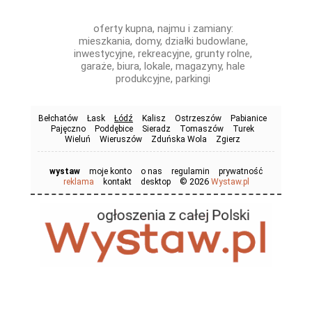
oferty kupna, najmu i zamiany:
mieszkania, domy, działki budowlane,
inwestycyjne, rekreacyjne, grunty rolne,
garaże, biura, lokale, magazyny, hale
produkcyjne, parkingi
Bełchatów
Łask
Łódź
Kalisz
Ostrzeszów
Pabianice
Pajęczno
Poddębice
Sieradz
Tomaszów
Turek
Wieluń
Wieruszów
Zduńska Wola
Zgierz
wystaw
moje konto
o nas
regulamin
prywatność
© 2026
reklama
kontakt
desktop
Wystaw.pl