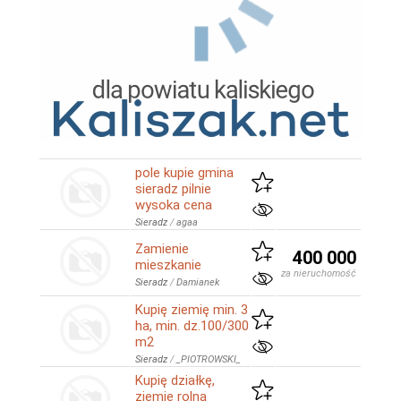
pole kupie gmina
sieradz pilnie
wysoka cena
Sieradz
/
agaa
Zamienie
400 000
mieszkanie
za nieruchomość
Sieradz
/
Damianek
Kupię ziemię min. 3
ha, min. dz.100/300
m2
Sieradz
/
_PIOTROWSKI_
Kupię działkę,
ziemie rolną