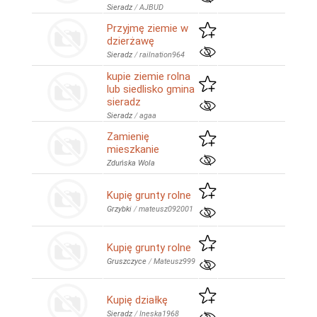
Sieradz
/
AJBUD
Przyjmę ziemie w
dzierżawę
Sieradz
/
railnation964
kupie ziemie rolna
lub siedlisko gmina
sieradz
Sieradz
/
agaa
Zamienię
mieszkanie
Zduńska Wola
Kupię grunty rolne
Grzybki
/
mateusz092001
Kupię grunty rolne
Gruszczyce
/
Mateusz999
Kupię działkę
Sieradz
/
Ineska1968