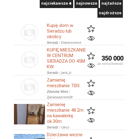
najciekawsze
najnowsze
najtańsze
najdroższe
Kupię dom w
Sieradzu lub
okolicy
Sieradz
/
Evanescence
KUPIĘ MIESZKANIE
W CENTRUM
350 000
SIERADZA DO 45M
za nieruchomość
KW
Sieradz
/
jack_jc
Zamienię
mieszkanie TBS
Zduńska Wola
/
Zjaranazyciem28
Zamienię
mieszkanie 48.2m
na kawalerkę
ok.30m
Sieradz
/
rzecz
Dzierżawa wezne