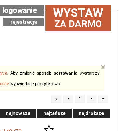
logowanie
WYSTAW
ZA DARMO
rejestracja
⊗
zych
. Aby zmienić sposób
sortowania
wystarczy
bione
wyświetlane priorytetowo.
«
‹
1
›
»
najnowsze
najtańsze
najdroższe