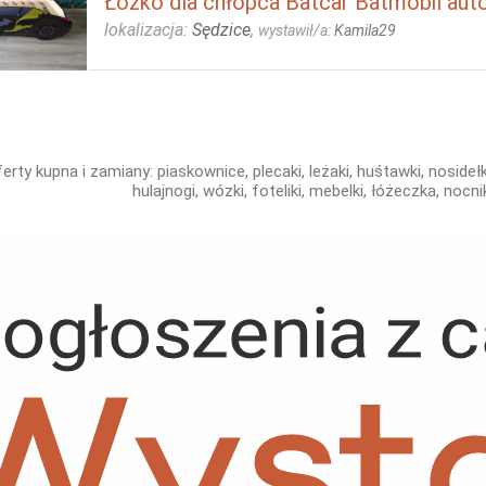
Łóżko dla chłopca Batcar Batmobil aut
lokalizacja:
Sędzice
,
wystawił/a:
Kamila29
erty kupna i zamiany: piaskownice, plecaki, leżaki, huśtawki, nosidełk
hulajnogi, wózki, foteliki, mebelki, łóżeczka, nocn