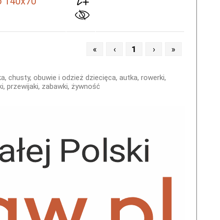
o 140x70
«
‹
1
›
»
a, chusty, obuwie i odzież dziecięca, autka, rowerki,
iki, przewijaki, zabawki, żywność