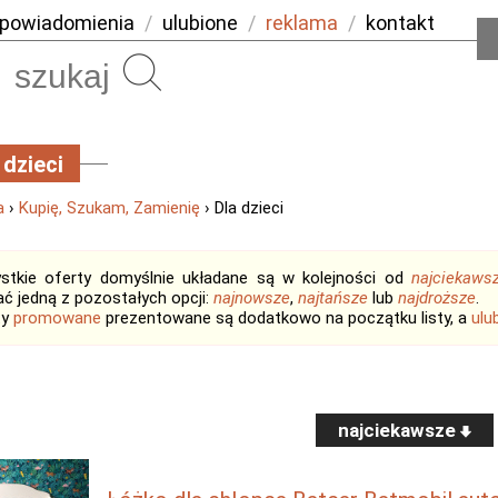
powiadomienia
/
ulubione
/
reklama
/
kontakt
Szukaj
 dzieci
a
›
Kupię, Szukam, Zamienię
› Dla dzieci
stkie oferty domyślnie układane są w kolejności od
najciekaws
ć jedną z pozostałych opcji:
najnowsze
,
najtańsze
lub
najdroższe
.
ty
promowane
prezentowane są dodatkowo na początku listy, a
ulu
najciekawsze