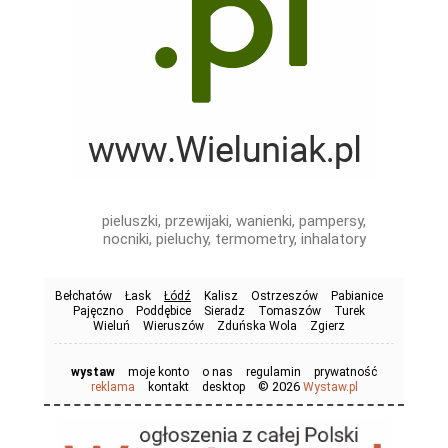
pieluszki, przewijaki, wanienki, pampersy,
nocniki, pieluchy, termometry, inhalatory
Bełchatów
Łask
Łódź
Kalisz
Ostrzeszów
Pabianice
Pajęczno
Poddębice
Sieradz
Tomaszów
Turek
Wieluń
Wieruszów
Zduńska Wola
Zgierz
wystaw
moje konto
o nas
regulamin
prywatność
© 2026
reklama
kontakt
desktop
Wystaw.pl