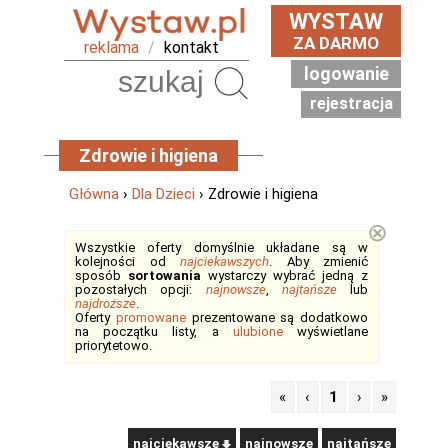
WYSTAW
ZA DARMO
reklama
/
kontakt
logowanie
Szukaj
rejestracja
Zdrowie i higiena
Główna
›
Dla Dzieci
› Zdrowie i higiena
⊗
Wszystkie oferty domyślnie układane są w
kolejności od
najciekawszych
. Aby zmienić
sposób
sortowania
wystarczy wybrać jedną z
pozostałych opcji:
najnowsze
,
najtańsze
lub
najdroższe
.
Oferty
promowane
prezentowane są dodatkowo
na początku listy, a
ulubione
wyświetlane
priorytetowo.
«
‹
1
›
»
najciekawsze
najnowsze
najtańsze