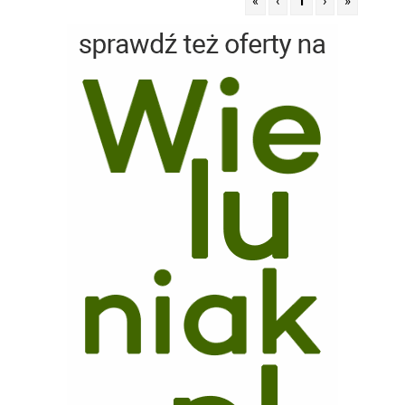
«
‹
1
›
»