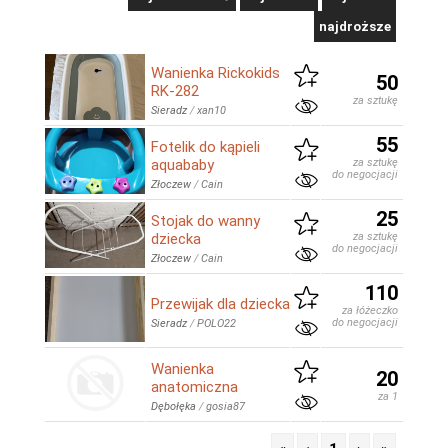
najdroższe
Wanienka Rickokids
50
RK-282
za sztukę
Sieradz
/
xan10
55
Fotelik do kąpieli
aquababy
za sztukę
do negocjacji
Złoczew
/
Cain
25
Stojak do wanny
dziecka
za sztukę
do negocjacji
Złoczew
/
Cain
110
Przewijak dla dziecka
za łóżeczko
do negocjacji
Sieradz
/
POLO22
Wanienka
20
anatomiczna
za 1
Dębołęka
/
gosia87