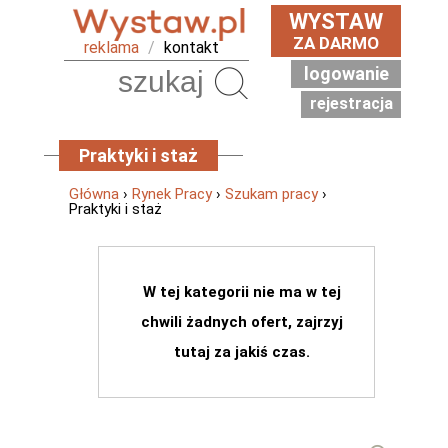
WYSTAW
ZA DARMO
reklama
/
kontakt
logowanie
Szukaj
rejestracja
Praktyki i staż
Główna
›
Rynek Pracy
›
Szukam pracy
›
Praktyki i staż
W tej kategorii nie ma w tej
chwili żadnych ofert, zajrzyj
tutaj za jakiś czas.