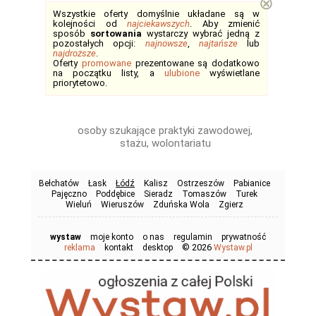
⊗
Wszystkie oferty domyślnie układane są w
kolejności od
najciekawszych
. Aby zmienić
sposób
sortowania
wystarczy wybrać jedną z
pozostałych opcji:
najnowsze
,
najtańsze
lub
najdroższe
.
Oferty
promowane
prezentowane są dodatkowo
na początku listy, a
ulubione
wyświetlane
priorytetowo.
osoby szukające praktyki zawodowej,
stażu, wolontariatu
Bełchatów
Łask
Łódź
Kalisz
Ostrzeszów
Pabianice
Pajęczno
Poddębice
Sieradz
Tomaszów
Turek
Wieluń
Wieruszów
Zduńska Wola
Zgierz
wystaw
moje konto
o nas
regulamin
prywatność
© 2026
reklama
kontakt
desktop
Wystaw.pl