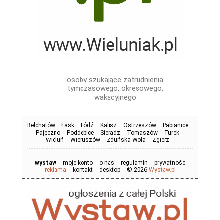
osoby szukające zatrudnienia
tymczasowego, okresowego,
wakacyjnego
Bełchatów
Łask
Łódź
Kalisz
Ostrzeszów
Pabianice
Pajęczno
Poddębice
Sieradz
Tomaszów
Turek
Wieluń
Wieruszów
Zduńska Wola
Zgierz
wystaw
moje konto
o nas
regulamin
prywatność
© 2026
reklama
kontakt
desktop
Wystaw.pl