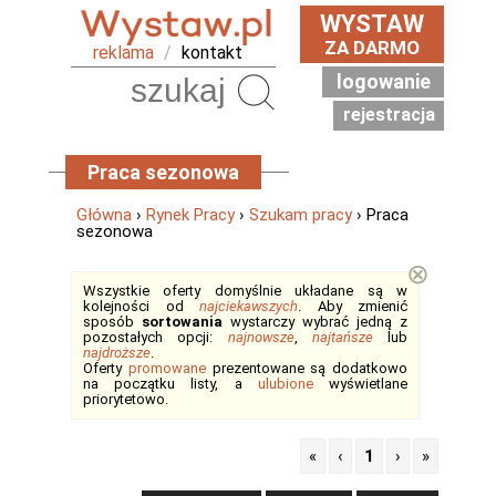
WYSTAW
ZA DARMO
reklama
/
kontakt
logowanie
Szukaj
rejestracja
Praca sezonowa
Główna
›
Rynek Pracy
›
Szukam pracy
› Praca
sezonowa
⊗
Wszystkie oferty domyślnie układane są w
kolejności od
najciekawszych
. Aby zmienić
sposób
sortowania
wystarczy wybrać jedną z
pozostałych opcji:
najnowsze
,
najtańsze
lub
najdroższe
.
Oferty
promowane
prezentowane są dodatkowo
na początku listy, a
ulubione
wyświetlane
priorytetowo.
«
‹
1
›
»