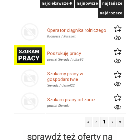
najciekawsze
najnowsze
najtańsze
najdroższe
Operator ciągnika rolniczego
Klonowa
/
Mirasex
Poszukuję pracy
powiat Sieradz
/
julka98
Szukamy pracy w
gospodarstwie
Sieradz
/
daniel22
Szukam pracy od zaraz
powiat Sieradz
«
‹
1
›
»