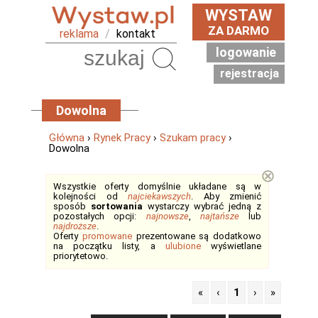
WYSTAW
ZA DARMO
reklama
/
kontakt
logowanie
Szukaj
rejestracja
Dowolna
Główna
›
Rynek Pracy
›
Szukam pracy
›
Dowolna
⊗
Wszystkie oferty domyślnie układane są w
kolejności od
najciekawszych
. Aby zmienić
sposób
sortowania
wystarczy wybrać jedną z
pozostałych opcji:
najnowsze
,
najtańsze
lub
najdroższe
.
Oferty
promowane
prezentowane są dodatkowo
na początku listy, a
ulubione
wyświetlane
priorytetowo.
«
‹
1
›
»