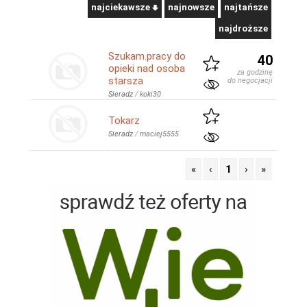
najciekawsze
najnowsze
najtańsze
najdroższe
Szukam.pracy do
40
opieki nad osoba
za godzinę
starsza
do negocjacji
Sieradz
/
koki30
Tokarz
Sieradz
/
maciej5555
«
‹
1
›
»