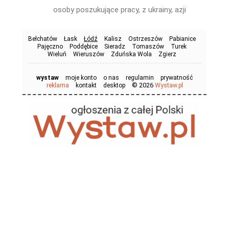
osoby poszukujące pracy, z ukrainy, azji
Bełchatów
Łask
Łódź
Kalisz
Ostrzeszów
Pabianice
Pajęczno
Poddębice
Sieradz
Tomaszów
Turek
Wieluń
Wieruszów
Zduńska Wola
Zgierz
wystaw
moje konto
o nas
regulamin
prywatność
© 2026
reklama
kontakt
desktop
Wystaw.pl