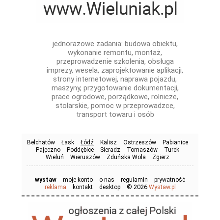
jednorazowe zadania: budowa obiektu,
wykonanie remontu, montaż,
przeprowadzenie szkolenia, obsługa
imprezy, wesela, zaprojektowanie aplikacji,
strony internetowej, naprawa pojazdu,
maszyny, przygotowanie dokumentacji,
prace ogrodowe, porządkowe, rolnicze,
stolarskie, pomoc w przeprowadzce,
transport towaru i osób
Bełchatów
Łask
Łódź
Kalisz
Ostrzeszów
Pabianice
Pajęczno
Poddębice
Sieradz
Tomaszów
Turek
Wieluń
Wieruszów
Zduńska Wola
Zgierz
wystaw
moje konto
o nas
regulamin
prywatność
© 2026
reklama
kontakt
desktop
Wystaw.pl