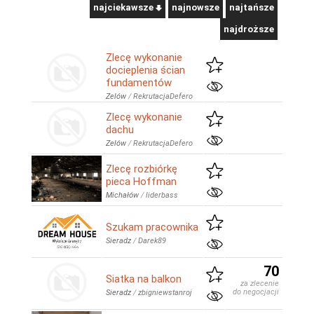
najciekawsze
najnowsze
najtańsze
najdroższe
Zlecę wykonanie
docieplenia ścian
fundamentów
Zelów
/
RekrutacjaDefero
Zlecę wykonanie
dachu
Zelów
/
RekrutacjaDefero
Zlecę rozbiórkę
pieca Hoffman
Michałów
/
liderbass
Szukam pracownika
Sieradz
/
Darek89
70
Siatka na balkon
za zlecenie
do negocjacji
Sieradz
/
zbigniewstanroj