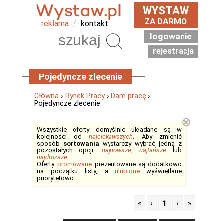
WYSTAW
ZA DARMO
reklama
/
kontakt
logowanie
Szukaj
rejestracja
Pojedyncze zlecenie
Główna
›
Rynek Pracy
›
Dam pracę
›
Pojedyncze zlecenie
⊗
Wszystkie oferty domyślnie układane są w
kolejności od
najciekawszych
. Aby zmienić
sposób
sortowania
wystarczy wybrać jedną z
pozostałych opcji:
najnowsze
,
najtańsze
lub
najdroższe
.
Oferty
promowane
prezentowane są dodatkowo
na początku listy, a
ulubione
wyświetlane
priorytetowo.
«
‹
1
›
»