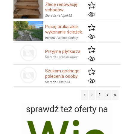
Zlecę renowację
schodów
Sieradz
/
slupek92
Pracę brukarakie,
wykonanie ścieżek.
Inczew
/
kaktusdonkey
Przyjmę płytkarza
Sieradz
/
grzesiekm42
Szukam godnego
polecenia osoby
Sieradz
/
Kinia33
«
‹
1
›
»