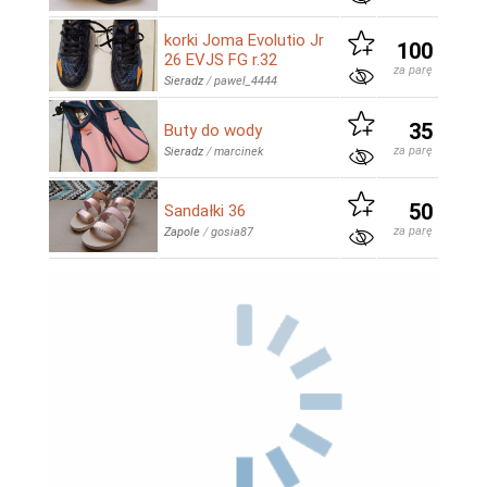
korki Joma Evolutio Jr
100
26 EVJS FG r.32
za parę
Sieradz
/
pawel_4444
35
Buty do wody
za parę
Sieradz
/
marcinek
50
Sandałki 36
za parę
Zapole
/
gosia87