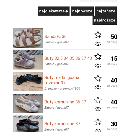
najciekawsze
najnowsze
najtańsze
najdroższe
50
Sandałki 36
za parę
Zapole
/
gosia87
15
Buty 32.5 34 35 36 37 43
za parę
Zapole
/
gosia87
Buty marki Iguana
40
rozmiar 37
za parę
Brzeźnio
/
przemcio1986
40
Buty komunijne 36 37
za parę
Zapole
/
gosia87
30
Buty komunijne 37
za parę
Zapole
/
gosia87