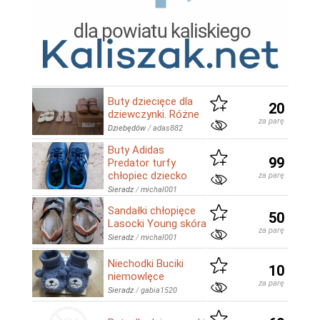
Buty dziecięce dla
20
dziewczynki. Różne
za parę
Dziebędów
/
adas882
Buty Adidas
99
Predator turfy
chłopiec dziecko
za parę
Sieradz
/
michal001
Sandałki chłopięce
50
Lasocki Young skóra
za parę
Sieradz
/
michal001
Niechodki Buciki
10
niemowlęce
za parę
Sieradz
/
gabia1520