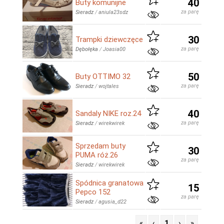
40
Buty komunijne
za parę
Sieradz
/
aniula23sdz
30
Trampki dziewczęce
za parę
Dębołęka
/
Joasia00
50
Buty OTTIMO 32
za parę
Sieradz
/
wojtales
40
Sandaly NIKE roz.24
za parę
Sieradz
/
wirekwirek
Sprzedam buty
30
PUMA róż.26
za parę
Sieradz
/
wirekwirek
Spódnica granatowa
15
Pepco 152
za parę
Sieradz
/
agusia_d22
«
‹
1
›
»