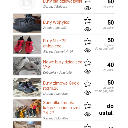
60
Buty dla dziewczynki
za parę
Sieradz
/
Balcera
50
Buty Wojtyłko
za parę
Zapole
/
gosia87
50
Buty Nike 28
chłopięce
za parę
do negocjacji
Sieradz
/
pawel_4444
Nowe buty dziecięce
40
Vty
za parę
Dębołęka
/
Joasia00
50
Buty zimowe Geox
rozm.26
za parę
do negocjacji
Sieradz
/
MoniKos
Sandałki, tampki,
do
kalosze i inne rozm.
ustal.
24-27
Sieradz
/
MoniKos