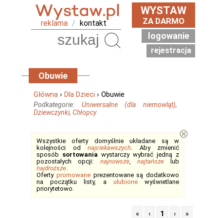
WYSTAW
ZA DARMO
reklama
/
kontakt
logowanie
Szukaj
rejestracja
Obuwie
Główna
›
Dla Dzieci
› Obuwie
Podkategorie:
Uniwersalne (dla niemowląt)
,
Dziewczynki
,
Chłopcy
⊗
Wszystkie oferty domyślnie układane są w
kolejności od
najciekawszych
. Aby zmienić
sposób
sortowania
wystarczy wybrać jedną z
pozostałych opcji:
najnowsze
,
najtańsze
lub
najdroższe
.
Oferty
promowane
prezentowane są dodatkowo
na początku listy, a
ulubione
wyświetlane
priorytetowo.
«
‹
1
›
»