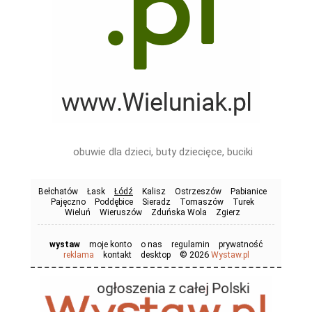
obuwie dla dzieci, buty dziecięce, buciki
Bełchatów
Łask
Łódź
Kalisz
Ostrzeszów
Pabianice
Pajęczno
Poddębice
Sieradz
Tomaszów
Turek
Wieluń
Wieruszów
Zduńska Wola
Zgierz
wystaw
moje konto
o nas
regulamin
prywatność
© 2026
reklama
kontakt
desktop
Wystaw.pl